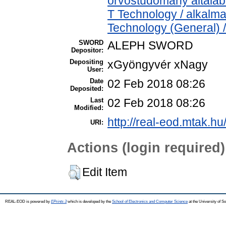
orvostudomány általá
T Technology / alkalm
Technology (General) 
SWORD
ALEPH SWORD
Depositor:
Depositing
xGyöngyvér xNagy
User:
Date
02 Feb 2018 08:26
Deposited:
Last
02 Feb 2018 08:26
Modified:
http://real-eod.mtak.hu
URI:
Actions (login required)
Edit Item
REAL-EOD is powered by
EPrints 3
which is developed by the
School of Electronics and Computer Science
at the University of 