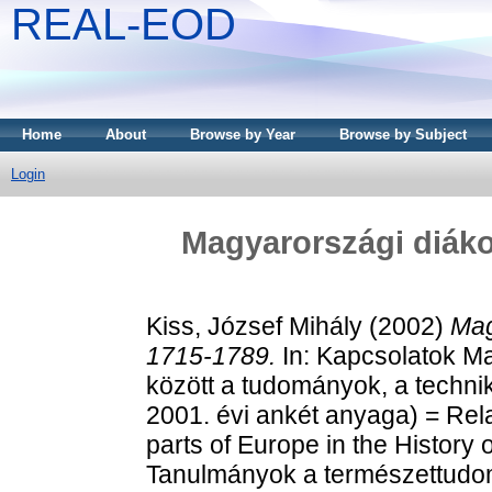
REAL-EOD
Home
About
Browse by Year
Browse by Subject
Login
Magyarországi diáko
Kiss, József Mihály
(2002)
Mag
1715-1789.
In: Kapcsolatok M
között a tudományok, a technik
2001. évi ankét anyaga) = Rel
parts of Europe in the History
Tanulmányok a természettudom