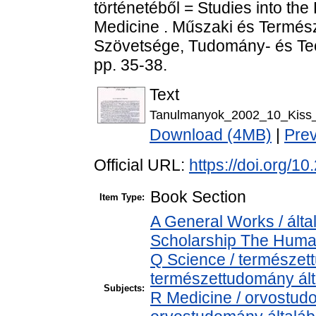
történetéből = Studies into th
Medicine . Műszaki és Termés
Szövetsége, Tudomány- és Tech
pp. 35-38.
Text
Tanulmanyok_2002_10_Kiss_
Download (4MB)
|
Pre
Official URL:
https://doi.org/
Book Section
Item Type:
A General Works / álta
Scholarship The Human
Q Science / természet
természettudomány ál
Subjects:
R Medicine / orvostud