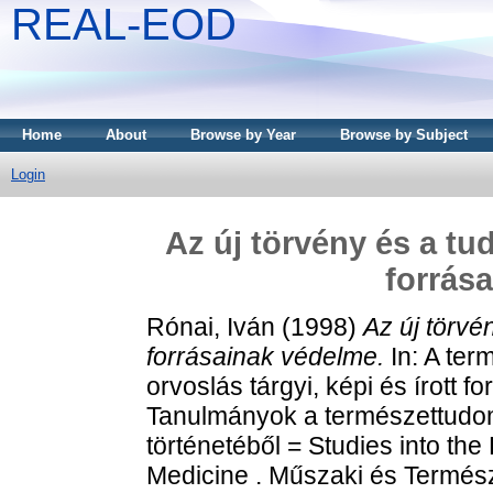
REAL-EOD
Home
About
Browse by Year
Browse by Subject
Login
Az új törvény és a tu
forrás
Rónai, Iván
(1998)
Az új törvé
forrásainak védelme.
In: A ter
orvoslás tárgyi, képi és írott f
Tanulmányok a természettudom
történetéből = Studies into th
Medicine . Műszaki és Termé