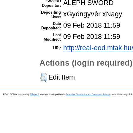
SWORD
ALEPH SWORD
Depositor:
Depositing
xGyöngyvér xNagy
User:
Date
09 Feb 2018 11:59
Deposited:
Last
09 Feb 2018 11:59
Modified:
http://real-eod.mtak.hu
URI:
Actions (login required)
Edit Item
REAL-EOD is powered by
EPrints 3
which is developed by the
School of Electronics and Computer Science
at the University of 