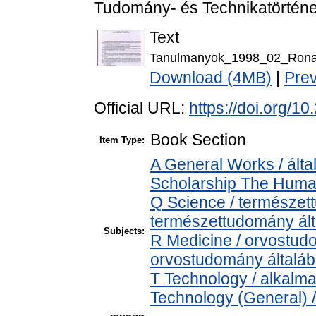
Tudomány- és Technikatörténet
Text
Tanulmanyok_1998_02_Ronai
Download (4MB)
|
Pre
Official URL:
https://doi.org/
Book Section
Item Type:
A General Works / álta
Scholarship The Human
Q Science / természet
természettudomány ál
Subjects:
R Medicine / orvostud
orvostudomány általá
T Technology / alkalm
Technology (General) 