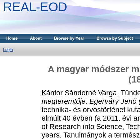
REAL-EOD
Home
About
Browse by Year
Browse by Subject
Login
A magyar módszer me
(1
Kántor Sándorné Varga, Tünd
megteremtője: Egerváry Jenő 
technika- és orvostörténet kut
elmúlt 40 évben (a 2011. évi a
of Research into Science, Tec
years. Tanulmányok a termész