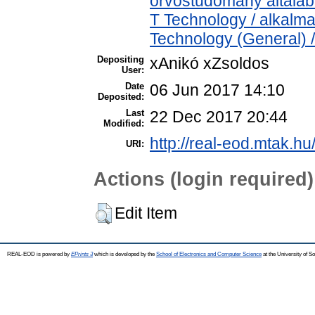
orvostudomány általá
T Technology / alkalm
Technology (General) 
Depositing
xAnikó xZsoldos
User:
Date
06 Jun 2017 14:10
Deposited:
Last
22 Dec 2017 20:44
Modified:
http://real-eod.mtak.hu
URI:
Actions (login required)
Edit Item
REAL-EOD is powered by
EPrints 3
which is developed by the
School of Electronics and Computer Science
at the University of 