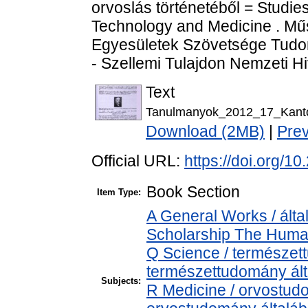
orvoslás történetéből = Studies
Technology and Medicine . Mű
Egyesületek Szövetsége Tudom
- Szellemi Tulajdon Nemzeti Hi
Text
Tanulmanyok_2012_17_Kant
Download (2MB)
|
Pre
Official URL:
https://doi.org/
Book Section
Item Type:
A General Works / álta
Scholarship The Human
Q Science / természet
természettudomány ál
Subjects:
R Medicine / orvostud