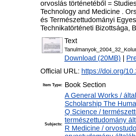
orvoslás történetéből = Studies
Technology and Medicine . O
és Természettudományi Egyes
Technikatörténeti Bizottsága, 
Text
Tanulmanyok_2004_32_Kolu
Download (20MB)
|
Pr
Official URL:
https://doi.org/
Book Section
Item Type:
A General Works / álta
Scholarship The Human
Q Science / természet
természettudomány ál
Subjects:
R Medicine / orvostud