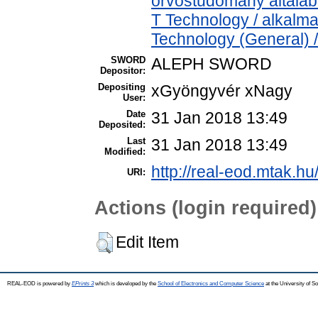
orvostudomány általá
T Technology / alkalm
Technology (General) 
SWORD
ALEPH SWORD
Depositor:
Depositing
xGyöngyvér xNagy
User:
Date
31 Jan 2018 13:49
Deposited:
Last
31 Jan 2018 13:49
Modified:
http://real-eod.mtak.hu
URI:
Actions (login required)
Edit Item
REAL-EOD is powered by
EPrints 3
which is developed by the
School of Electronics and Computer Science
at the University of 