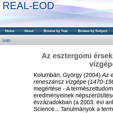
REAL-EOD
Home
About
Browse by Year
Browse by Subject
Login
Az esztergomi érse
vízgép
Kolumbán, György
(2004)
Az 
reneszánsz vízgépe (1470-19
megértése - A természettudom
eredményeinek népszerűsítés
évzázadokban (a 2003. évi ank
Science... Tanulmányok a ter