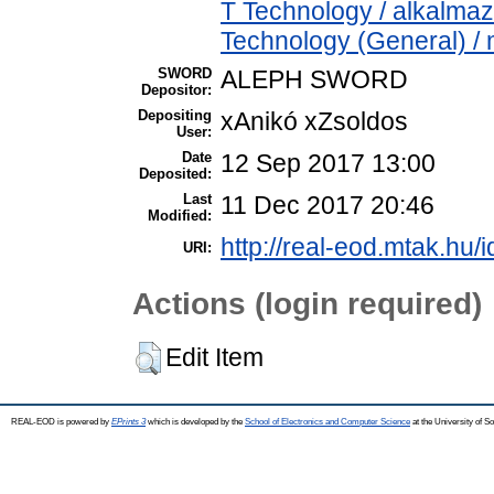
T Technology / alkalma
Technology (General) /
SWORD
ALEPH SWORD
Depositor:
Depositing
xAnikó xZsoldos
User:
Date
12 Sep 2017 13:00
Deposited:
Last
11 Dec 2017 20:46
Modified:
http://real-eod.mtak.hu/i
URI:
Actions (login required)
Edit Item
REAL-EOD is powered by
EPrints 3
which is developed by the
School of Electronics and Computer Science
at the University of 