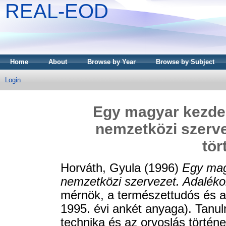
REAL-EOD
Home
About
Browse by Year
Browse by Subject
Login
Egy magyar kezd
nemzetközi szerv
tör
Horváth, Gyula
(1996)
Egy ma
nemzetközi szervezet. Adalék
mérnök, a természettudós és a
1995. évi ankét anyaga). Tan
technika és az orvoslás történe