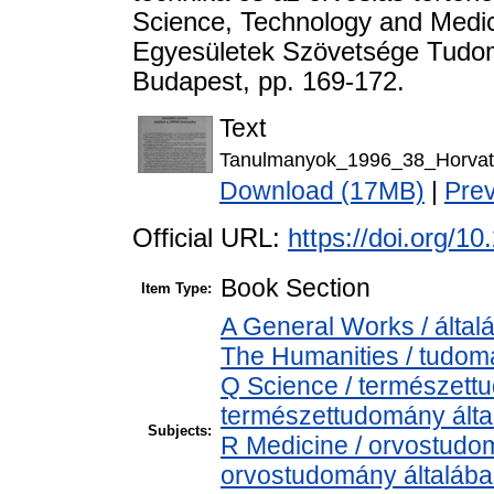
Science, Technology and Medi
Egyesületek Szövetsége Tudomá
Budapest, pp. 169-172.
Text
Tanulmanyok_1996_38_Horva
Download (17MB)
|
Pre
Official URL:
https://doi.org/
Book Section
Item Type:
A General Works / által
The Humanities / tudomá
Q Science / természett
természettudomány álta
Subjects:
R Medicine / orvostudo
orvostudomány általáb