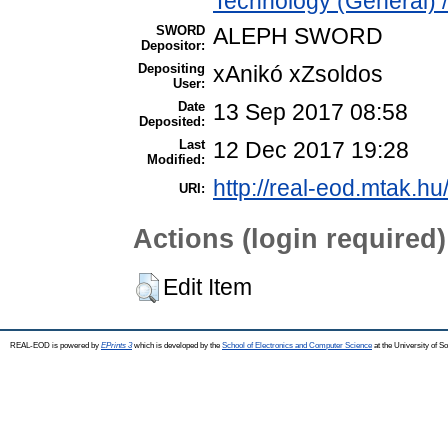
Technology (General) 
SWORD
ALEPH SWORD
Depositor:
Depositing
xAnikó xZsoldos
User:
Date
13 Sep 2017 08:58
Deposited:
Last
12 Dec 2017 19:28
Modified:
http://real-eod.mtak.hu
URI:
Actions (login required)
Edit Item
REAL-EOD is powered by
EPrints 3
which is developed by the
School of Electronics and Computer Science
at the University of 