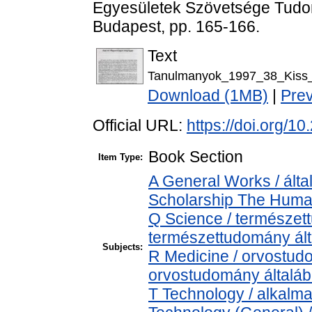
Egyesületek Szövetsége Tudom
Budapest, pp. 165-166.
Text
Tanulmanyok_1997_38_Kiss_A
Download (1MB)
|
Pre
Official URL:
https://doi.org/
Book Section
Item Type:
A General Works / álta
Scholarship The Human
Q Science / természet
természettudomány ál
Subjects:
R Medicine / orvostud
orvostudomány általá
T Technology / alkalm