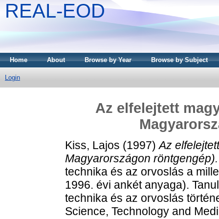
REAL-EOD
Home
About
Browse by Year
Browse by Subject
Login
Az elfelejtett mag
Magyarorsz
Kiss, Lajos
(1997)
Az elfelejte
Magyarországon röntgengép).
technika és az orvoslás a mill
1996. évi ankét anyaga). Tan
technika és az orvoslás történe
Science, Technology and Medi