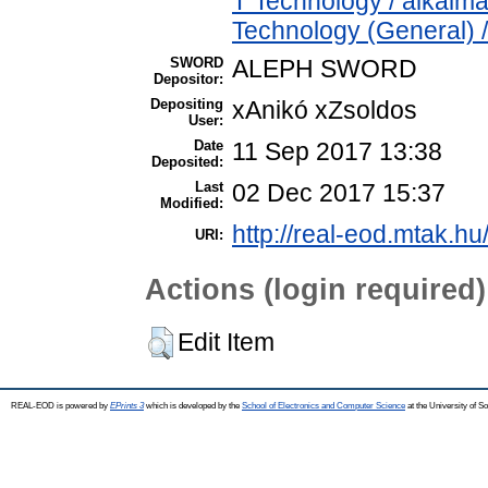
T Technology / alkalm
Technology (General) 
SWORD
ALEPH SWORD
Depositor:
Depositing
xAnikó xZsoldos
User:
Date
11 Sep 2017 13:38
Deposited:
Last
02 Dec 2017 15:37
Modified:
http://real-eod.mtak.hu
URI:
Actions (login required)
Edit Item
REAL-EOD is powered by
EPrints 3
which is developed by the
School of Electronics and Computer Science
at the University of 