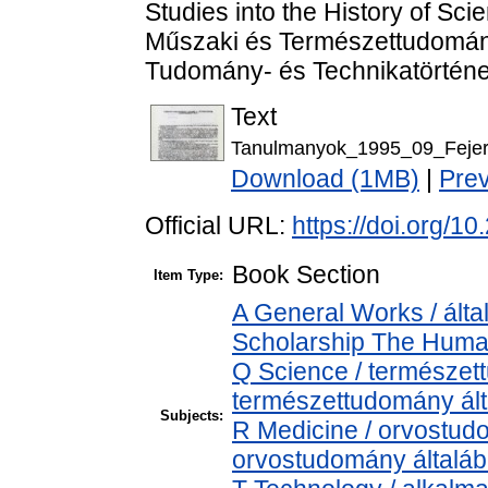
Studies into the History of Sc
Műszaki és Természettudomán
Tudomány- és Technikatörténet
Text
Tanulmanyok_1995_09_Fejer_
Download (1MB)
|
Pre
Official URL:
https://doi.org/
Book Section
Item Type:
A General Works / álta
Scholarship The Human
Q Science / természet
természettudomány ál
Subjects:
R Medicine / orvostud
orvostudomány általá