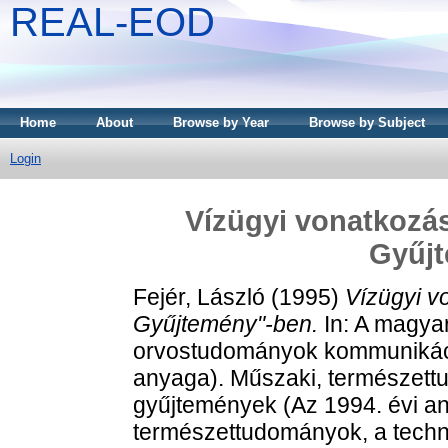
REAL-EOD
Home
About
Browse by Year
Browse by Subject
Login
Vízügyi vonatkozá
Gyűj
Fejér, László
(1995)
Vízügyi v
Gyűjtemény"-ben.
In: A magyar
orvostudományok kommunikáció
anyaga). Műszaki, természett
gyűjtemények (Az 1994. évi a
természettudományok, a techni