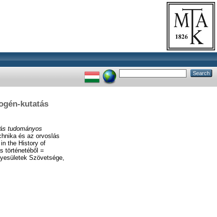
ogén-kutatás
tás tudományos
hnika és az orvoslás
in the History of
 történetéből =
gyesületek Szövetsége,