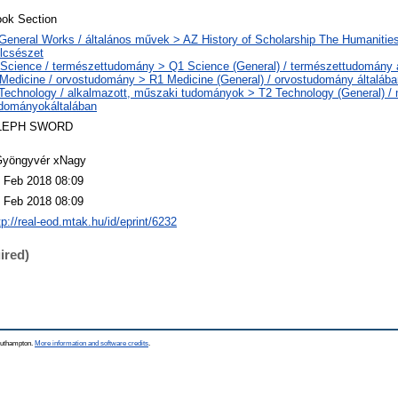
ok Section
General Works / általános művek > AZ History of Scholarship The Humanities
lcsészet
Science / természettudomány > Q1 Science (General) / természettudomány 
Medicine / orvostudomány > R1 Medicine (General) / orvostudomány általába
Technology / alkalmazott, műszaki tudományok > T2 Technology (General) /
dományokáltalában
LEPH SWORD
yöngyvér xNagy
 Feb 2018 08:09
 Feb 2018 08:09
tp://real-eod.mtak.hu/id/eprint/6232
ired)
Southampton.
More information and software credits
.