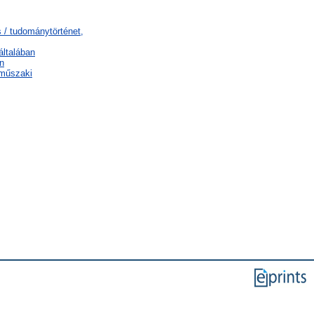
 / tudománytörténet,
általában
n
 műszaki