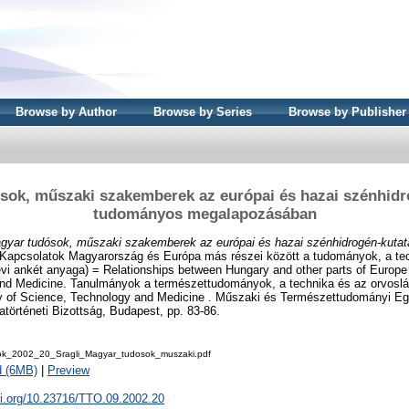
Browse by Author
Browse by Series
Browse by Publisher
sok, műszaki szakemberek az európai és hazai szénhidr
tudományos megalapozásában
gyar tudósok, műszaki szakemberek az európai és hazai szénhidrogén-kuta
 Kapcsolatok Magyarország és Európa más részei között a tudományok, a tec
évi ankét anyaga) = Relationships between Hungary and other parts of Europe 
nd Medicine. Tanulmányok a természettudományok, a technika és az orvoslás
ory of Science, Technology and Medicine . Műszaki és Természettudományi E
örténeti Bizottság, Budapest, pp. 83-86.
k_2002_20_Sragli_Magyar_tudosok_muszaki.pdf
d (6MB)
|
Preview
oi.org/10.23716/TTO.09.2002.20