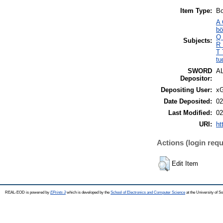
Item Type:
Bo
A 
bö
Q 
Subjects:
R 
T 
tu
SWORD
A
Depositor:
Depositing User:
xG
Date Deposited:
02
Last Modified:
02
URI:
ht
Actions (login requ
Edit Item
REAL-EOD is powered by
EPrints 3
which is developed by the
School of Electronics and Computer Science
at the University of 