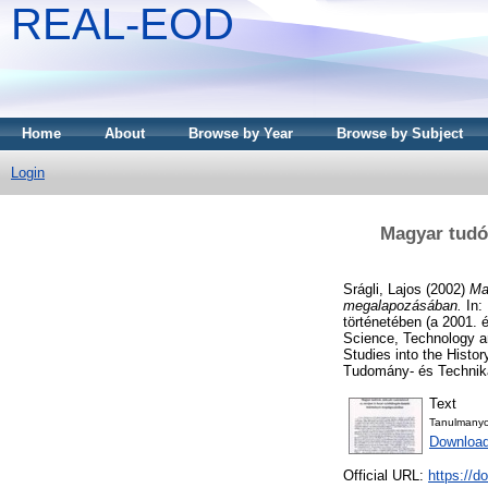
REAL-EOD
Home
About
Browse by Year
Browse by Subject
Login
Magyar tudó
Srágli, Lajos
(2002)
Ma
megalapozásában.
In:
történetében (a 2001. 
Science, Technology a
Studies into the Hist
Tudomány- és Technikat
Text
Tanulmanyo
Downloa
Official URL:
https://d