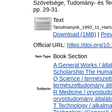
Szövetsége, Tudomány- és Tech
pp. 29-31.
Text
Tanulmanyok_1993_11_Hamz
Download (1MB)
|
Pre
Official URL:
https://doi.org/
Book Section
Item Type:
A General Works / álta
Scholarship The Human
Q Science / természet
természettudomány ál
Subjects:
R Medicine / orvostud
orvostudomány általá
T Technology / alkalm