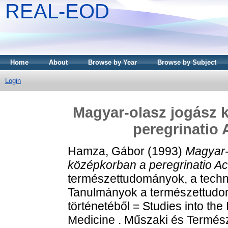
REAL-EOD
Home
About
Browse by Year
Browse by Subject
Login
Magyar-olasz jogász 
peregrinatio
Hamza, Gábor
(1993)
Magyar-
középkorban a peregrinatio A
természettudományok, a techni
Tanulmányok a természettudom
történetéből = Studies into th
Medicine . Műszaki és Termés