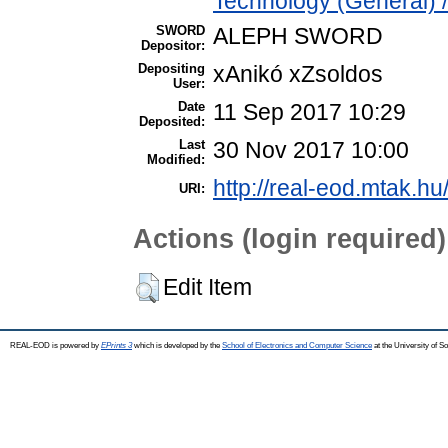
Technology (General) 
SWORD
ALEPH SWORD
Depositor:
Depositing
xAnikó xZsoldos
User:
Date
11 Sep 2017 10:29
Deposited:
Last
30 Nov 2017 10:00
Modified:
http://real-eod.mtak.hu
URI:
Actions (login required)
Edit Item
REAL-EOD is powered by
EPrints 3
which is developed by the
School of Electronics and Computer Science
at the University of 