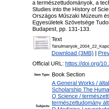
a természettudományok, a tech
Studies into the History of Sc
Országos Műszaki Múzeum és
Egyesületek Szövetsége Tudom
Budapest, pp. 131-133.
Text
Tanulmanyok_2004_22_Kapol
Download (3MB)
|
Pre
Official URL:
https://doi.org/
Book Section
Item Type:
A General Works / álta
Scholarship The Human
Q Science / természet
természettudomány ál
Subjects: