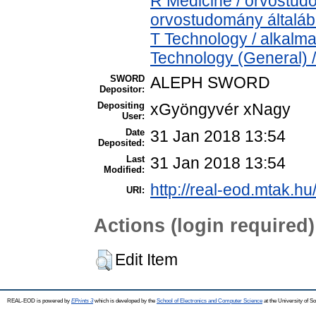
R Medicine / orvostud
orvostudomány általá
T Technology / alkalm
Technology (General) 
SWORD
ALEPH SWORD
Depositor:
Depositing
xGyöngyvér xNagy
User:
Date
31 Jan 2018 13:54
Deposited:
Last
31 Jan 2018 13:54
Modified:
http://real-eod.mtak.hu
URI:
Actions (login required)
Edit Item
REAL-EOD is powered by
EPrints 3
which is developed by the
School of Electronics and Computer Science
at the University of 