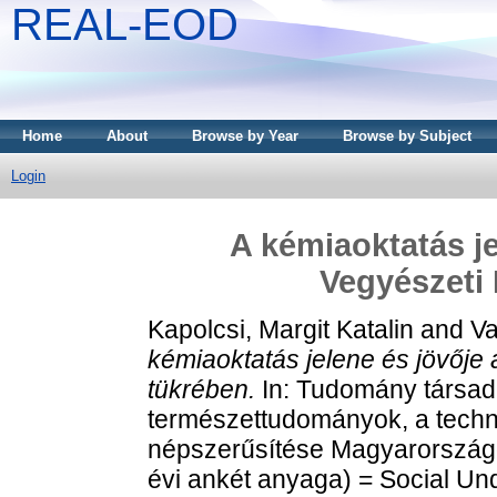
REAL-EOD
Home
About
Browse by Year
Browse by Subject
Login
A kémiaoktatás je
Vegyészeti
Kapolcsi, Margit Katalin
and
Va
kémiaoktatás jelene és jövőj
tükrében.
In: Tudomány társad
természettudományok, a techn
népszerűsítése Magyarország
évi ankét anyaga) = Social Un