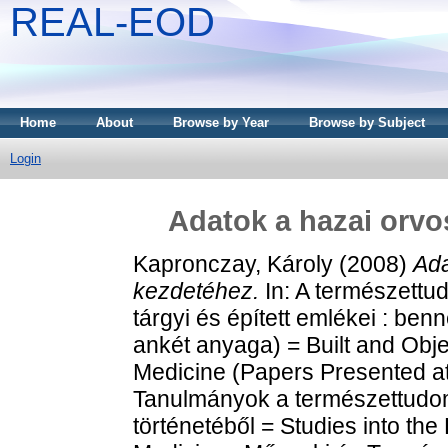
REAL-EOD
Home
About
Browse by Year
Browse by Subject
Login
Adatok a hazai orvo
Kapronczay, Károly
(2008)
Ada
kezdetéhez.
In: A természettu
tárgyi és épített emlékei : b
ankét anyaga) = Built and Obj
Medicine (Papers Presented at
Tanulmányok a természettudom
történetéből = Studies into th