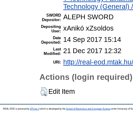
Technology (General) 
SWORD
ALEPH SWORD
Depositor:
Depositing
xAnikó xZsoldos
User:
Date
14 Sep 2017 15:14
Deposited:
Last
21 Dec 2017 12:32
Modified:
http://real-eod.mtak.hu
URI:
Actions (login required)
Edit Item
REAL-EOD is powered by
EPrints 3
which is developed by the
School of Electronics and Computer Science
at the University of 