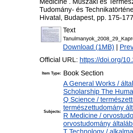
Medicine . Műszaki és Termé
Tudomány- és Technikatörténe
Hivatal, Budapest, pp. 175-177
Text
Tanulmanyok_2008_29_Kapro
Download (1MB)
|
Pre
Official URL:
https://doi.org/
Book Section
Item Type:
A General Works / álta
Scholarship The Human
Q Science / természet
természettudomány ál
Subjects:
R Medicine / orvostud
orvostudomány általá
T Technology / alkalm