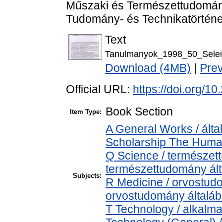
Műszaki és Természettudomán
Tudomány- és Technikatörténet
Text
Tanulmanyok_1998_50_Selei_
Download (4MB)
|
Pre
Official URL:
https://doi.org/
Book Section
Item Type:
A General Works / álta
Scholarship The Human
Q Science / természet
természettudomány ál
Subjects:
R Medicine / orvostud
orvostudomány általá
T Technology / alkalm