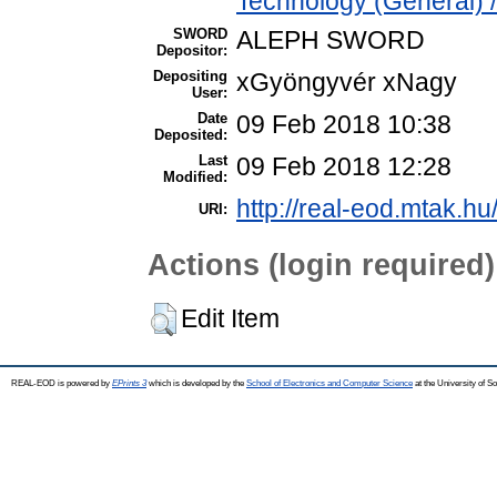
Technology (General) 
SWORD
ALEPH SWORD
Depositor:
Depositing
xGyöngyvér xNagy
User:
Date
09 Feb 2018 10:38
Deposited:
Last
09 Feb 2018 12:28
Modified:
http://real-eod.mtak.hu
URI:
Actions (login required)
Edit Item
REAL-EOD is powered by
EPrints 3
which is developed by the
School of Electronics and Computer Science
at the University of 