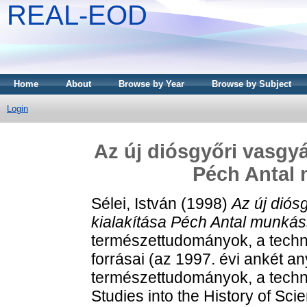
REAL-EOD
Home
About
Browse by Year
Browse by Subject
Login
Az új diósgyőri vasgyá
Péch Antal
Sélei, István
(1998)
Az új diós
kialakítása Péch Antal munká
természettudományok, a technik
forrásai (az 1997. évi ankét 
természettudományok, a techni
Studies into the History of Sc