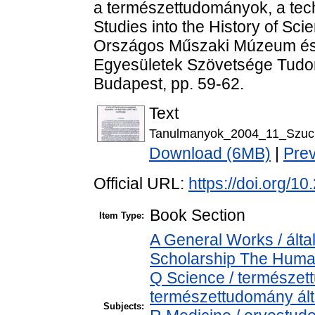
a természettudományok, a tech
Studies into the History of Sc
Országos Műszaki Múzeum és
Egyesületek Szövetsége Tudom
Budapest, pp. 59-62.
Text
Tanulmanyok_2004_11_Szuch
Download (6MB)
|
Pre
Official URL:
https://doi.org/1
Book Section
Item Type:
A General Works / álta
Scholarship The Human
Q Science / természet
természettudomány ál
Subjects: