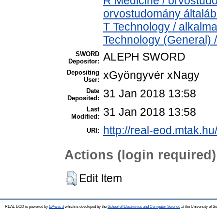
R Medicine / orvostud
orvostudomány általá
T Technology / alkalm
Technology (General) 
SWORD
ALEPH SWORD
Depositor:
Depositing
xGyöngyvér xNagy
User:
Date
31 Jan 2018 13:58
Deposited:
Last
31 Jan 2018 13:58
Modified:
http://real-eod.mtak.hu
URI:
Actions (login required)
Edit Item
REAL-EOD is powered by
EPrints 3
which is developed by the
School of Electronics and Computer Science
at the University of 