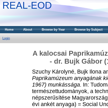
REAL-EOD
Home
About
Browse by Year
Browse by Subject
Login
A kalocsai Paprikamú
- dr. Bujk Gábor
Szuchy Károlyné, Bujk Ilona
a
Paprikamúzeum anyagának kieg
1967) munkássága.
In: Tudom
természettudományok, a techn
népszerűsítése Magyarország
évi ankét anyaga) = Social Un