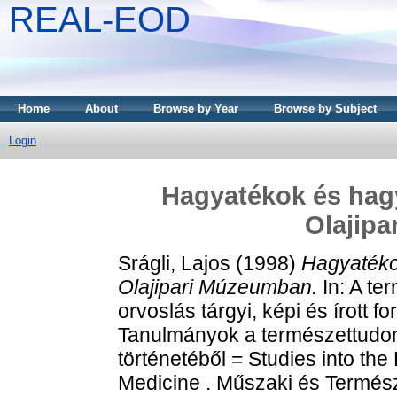
REAL-EOD
Home
About
Browse by Year
Browse by Subject
Login
Hagyatékok és hag
Olajip
Srágli, Lajos
(1998)
Hagyatéko
Olajipari Múzeumban.
In: A te
orvoslás tárgyi, képi és írott f
Tanulmányok a természettudom
történetéből = Studies into th
Medicine . Műszaki és Termé