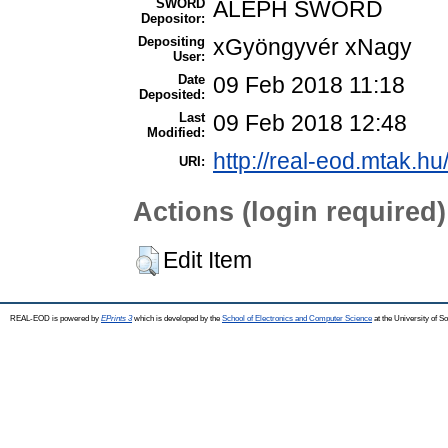
SWORD
ALEPH SWORD
Depositor:
Depositing
xGyöngyvér xNagy
User:
Date
09 Feb 2018 11:18
Deposited:
Last
09 Feb 2018 12:48
Modified:
http://real-eod.mtak.hu
URI:
Actions (login required)
Edit Item
REAL-EOD is powered by
EPrints 3
which is developed by the
School of Electronics and Computer Science
at the University of 