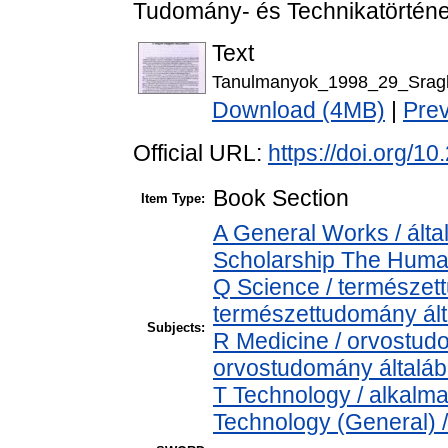
Tudomány- és Technikatörténet
Text
Tanulmanyok_1998_29_Sragl
Download (4MB)
|
Pre
Official URL:
https://doi.org/
Book Section
Item Type:
A General Works / álta
Scholarship The Human
Q Science / természet
természettudomány ál
Subjects:
R Medicine / orvostud
orvostudomány általá
T Technology / alkalm
Technology (General) 