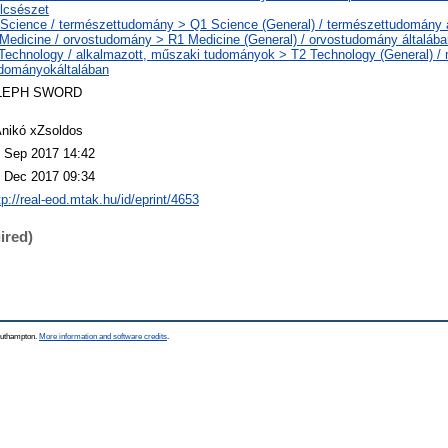
lcsészet
Science / természettudomány > Q1 Science (General) / természettudomány 
Medicine / orvostudomány > R1 Medicine (General) / orvostudomány általába
Technology / alkalmazott, műszaki tudományok > T2 Technology (General) /
dományokáltalában
LEPH SWORD
nikó xZsoldos
 Sep 2017 14:42
 Dec 2017 09:34
tp://real-eod.mtak.hu/id/eprint/4653
ired)
Southampton.
More information and software credits
.