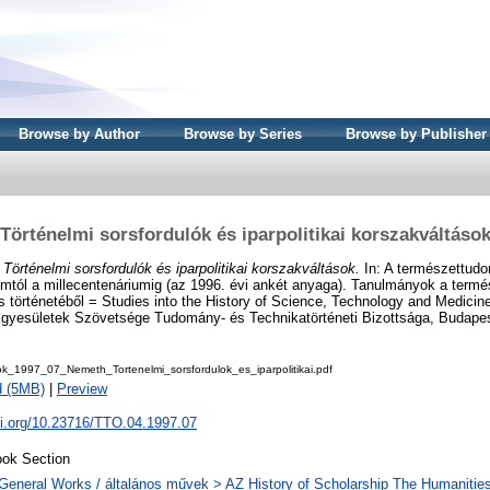
Browse by Author
Browse by Series
Browse by Publisher
Történelmi sorsfordulók és iparpolitikai korszakváltáso
)
Történelmi sorsfordulók és iparpolitikai korszakváltások.
In: A természettudo
iumtól a millecentenáriumig (az 1996. évi ankét anyaga). Tanulmányok a ter
s történetéből = Studies into the History of Science, Technology and Medicin
yesületek Szövetsége Tudomány- és Technikatörténeti Bizottsága, Budapest
k_1997_07_Nemeth_Tortenelmi_sorsfordulok_es_iparpolitikai.pdf
d (5MB)
|
Preview
oi.org/10.23716/TTO.04.1997.07
ok Section
General Works / általános művek > AZ History of Scholarship The Humanities