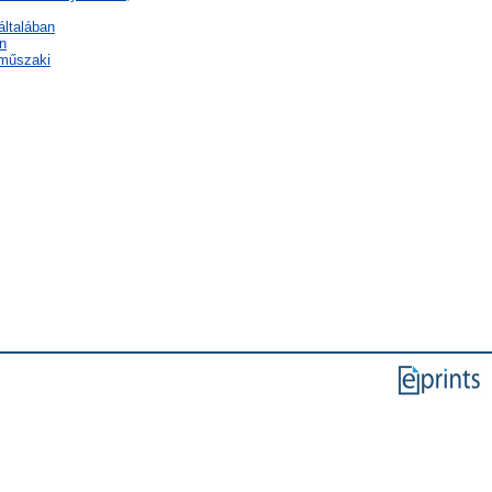
általában
n
 műszaki