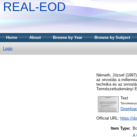
REAL-EOD
Home
About
Browse by Year
Browse by Subject
Login
Németh, József
(1997
az orvoslás a millenn
technika és az orvoslá
Természettudományi Eg
Text
Tanulmanyo
Downloa
Official URL:
https://d
Item Type:
Bo
A 