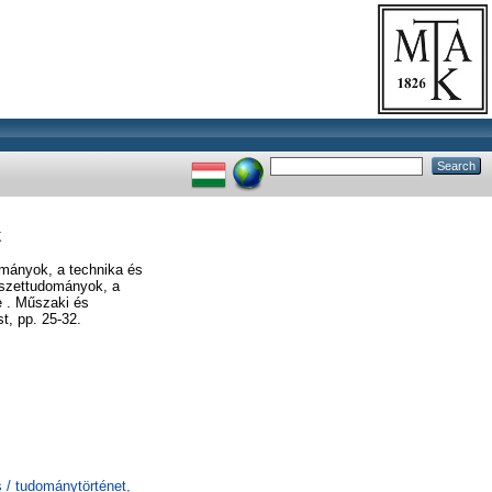
k
mányok, a technika és
mészettudományok, a
e . Műszaki és
, pp. 25-32.
 / tudománytörténet,