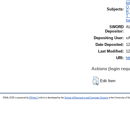
bö
Q 
Subjects:
R 
T 
tu
SWORD
A
Depositor:
Depositing User:
xA
Date Deposited:
12
Last Modified:
12
URI:
ht
Actions (login requ
Edit Item
REAL-EOD is powered by
EPrints 3
which is developed by the
School of Electronics and Computer Science
at the University of 