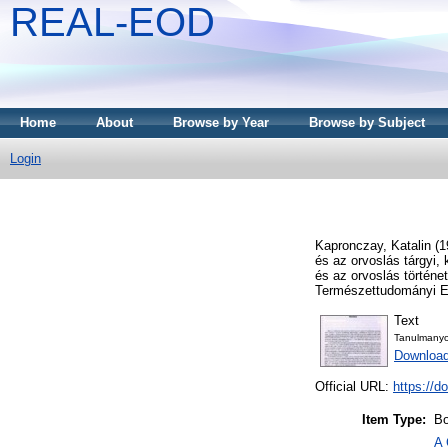
REAL-EOD
Home
About
Browse by Year
Browse by Subject
Login
Kapronczay, Katalin
(1
és az orvoslás tárgyi,
és az orvoslás történe
Természettudományi Eg
Text
Tanulmany
Downloa
Official URL:
https://d
Item Type:
Bo
A 