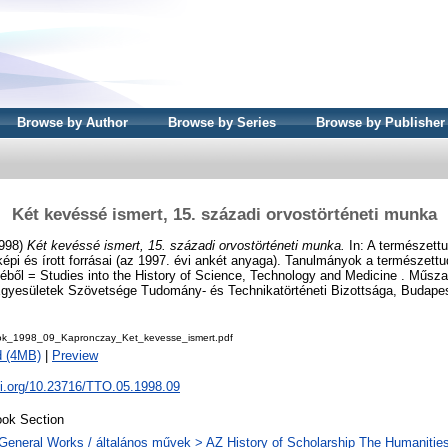
Browse by Author
Browse by Series
Browse by Publisher
Két kevéssé ismert, 15. századi orvostörténeti munka
998)
Két kevéssé ismert, 15. századi orvostörténeti munka.
In: A természett
 képi és írott forrásai (az 1997. évi ankét anyaga). Tanulmányok a természet
téből = Studies into the History of Science, Technology and Medicine . Műsza
yesületek Szövetsége Tudomány- és Technikatörténeti Bizottsága, Budapest
ok_1998_09_Kapronczay_Ket_kevesse_ismert.pdf
d (4MB)
|
Preview
oi.org/10.23716/TTO.05.1998.09
ok Section
General Works / általános művek > AZ History of Scholarship The Humanities