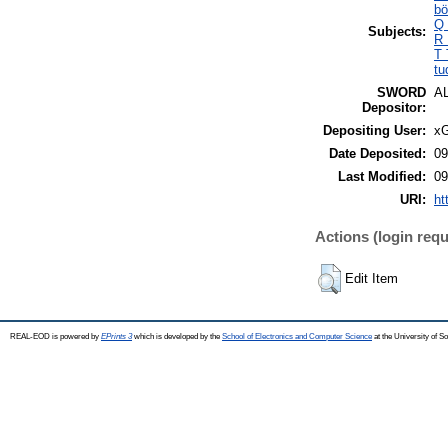
bö
Q 
Subjects:
R 
T 
tu
SWORD
A
Depositor:
Depositing User:
xG
Date Deposited:
09
Last Modified:
09
URI:
ht
Actions (login requ
Edit Item
REAL-EOD is powered by
EPrints 3
which is developed by the
School of Electronics and Computer Science
at the University of 