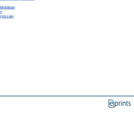
általában
n
 műszaki