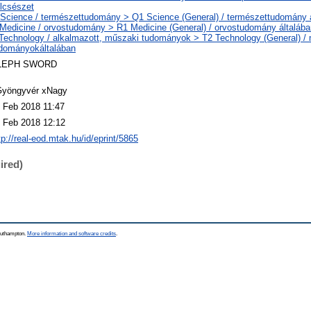
lcsészet
Science / természettudomány > Q1 Science (General) / természettudomány 
Medicine / orvostudomány > R1 Medicine (General) / orvostudomány általába
Technology / alkalmazott, műszaki tudományok > T2 Technology (General) /
dományokáltalában
LEPH SWORD
yöngyvér xNagy
 Feb 2018 11:47
 Feb 2018 12:12
tp://real-eod.mtak.hu/id/eprint/5865
ired)
Southampton.
More information and software credits
.