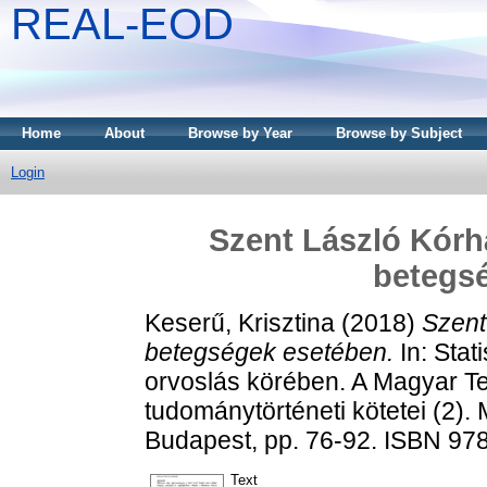
REAL-EOD
Home
About
Browse by Year
Browse by Subject
Login
Szent László Kórh
betegs
Keserű, Krisztina
(2018)
Szent
betegségek esetében.
In: Stat
orvoslás körében. A Magyar T
tudománytörténeti kötetei (2)
Budapest, pp. 76-92. ISBN 97
Text