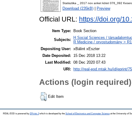
Statisztika _ 2017 nov anket kötet 076_092 Keser
Download (235kB)
|
Preview
Official URL:
https://doi.org/
Item Type:
Book Section
H Social Sciences / társadalomtud
Subjects:
R Medicine / orvostudomány > R1 
Depositing User:
xBálint xEszter
Date Deposited:
15 Dec 2018 13:22
Last Modified:
08 Dec 2020 07:43
URI:
http://real-eod.mtak.hu/id/eprint/7
Actions (login required)
Edit Item
REAL-EOD is powered by
EPrints 3
which is developed by the
School of Electronics and Computer Science
at the University of 