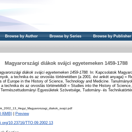
Browse by Author
Browse by Series
Browse by Publisher
Magyarországi diákok svájci egyetemeken 1459-1788
gyarországi diákok svájci egyetemeken 1459-1788.
In: Kapcsolatok Magyar
nyok, a technika és az orvoslás történetében (a 2001. évi ankét anyaga) = R
s of Europe in the History of Science, Technology and Medicine. Tanulmányo
 technika és az orvoslás történetéből = Studies into the History of Science
 Természettudományi Egyesületek Szövetsége, Tudomány- és Technikatörténe
k_2002_13_Hegyi_Magyarorszagi_diakok_svajci.pdf
d (6MB)
|
Preview
oi.org/10.23716/TTO.09.2002.13