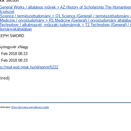
ok Section
General Works / általános művek > AZ History of Scholarship The Humanities
lcsészet
Science / természettudomány > Q1 Science (General) / természettudomány 
Medicine / orvostudomány > R1 Medicine (General) / orvostudomány általába
Technology / alkalmazott, műszaki tudományok > T2 Technology (General) /
dományokáltalában
LEPH SWORD
yöngyvér xNagy
 Feb 2018 08:23
 Feb 2018 08:23
tp://real-eod.mtak.hu/id/eprint/6222
ired)
Southampton.
More information and software credits
.