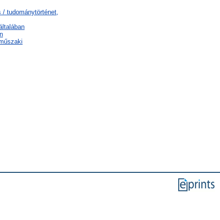
 / tudománytörténet,
általában
n
 műszaki