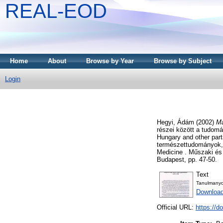
REAL-EOD
Home
About
Browse by Year
Browse by Subject
Login
Hegyi, Ádám
(2002)
Ma
részei között a tudomá
Hungary and other part
természettudományok, a
Medicine . Műszaki és
Budapest, pp. 47-50.
Text
Tanulmanyo
Downloa
Official URL:
https://d