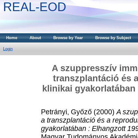
REAL-EOD
Home
About
Browse by Year
Browse by Subject
Login
A szuppresszív imm
transzplantáció és 
klinikai gyakorlatában
Petrányi, Győző
(2000)
A szup
a transzplantáció és a reprodu
gyakorlatában : Elhangzott 19
Magyar Tudományos Akadémián