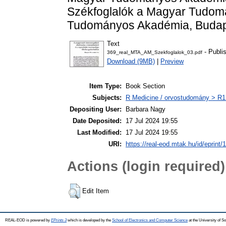
Székfoglalók a Magyar Tudom
Tudományos Akadémia, Budape
Text
- Publi
369_real_MTA_AM_Szekfoglalok_03.pdf
Download (9MB)
|
Preview
Item Type:
Book Section
Subjects:
R Medicine / orvostudomány > R1 
Depositing User:
Barbara Nagy
Date Deposited:
17 Jul 2024 19:55
Last Modified:
17 Jul 2024 19:55
URI:
https://real-eod.mtak.hu/id/eprint/
Actions (login required)
Edit Item
REAL-EOD is powered by
EPrints 3
which is developed by the
School of Electronics and Computer Science
at the University of 