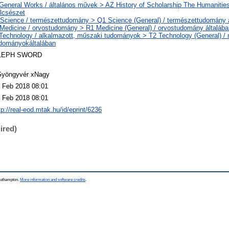
General Works / általános művek > AZ History of Scholarship The Humanities
lcsészet
Science / természettudomány > Q1 Science (General) / természettudomány 
Medicine / orvostudomány > R1 Medicine (General) / orvostudomány általába
Technology / alkalmazott, műszaki tudományok > T2 Technology (General) /
dományokáltalában
LEPH SWORD
yöngyvér xNagy
 Feb 2018 08:01
 Feb 2018 08:01
tp://real-eod.mtak.hu/id/eprint/6236
ired)
Southampton.
More information and software credits
.