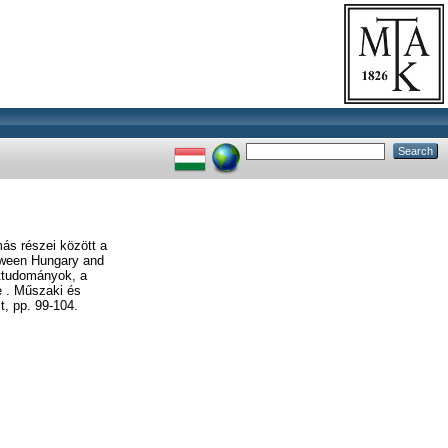
ás részei között a
etween Hungary and
ettudományok, a
e . Műszaki és
, pp. 99-104.