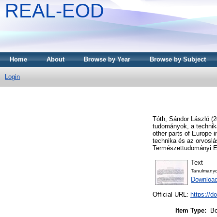
REAL-EOD
Home
About
Browse by Year
Browse by Subject
Login
Tóth, Sándor László
(2
tudományok, a technik
other parts of Europe
technika és az orvoslá
Természettudományi Eg
Text
Tanulmanyo
Downloa
Official URL:
https://d
Item Type:
Bo