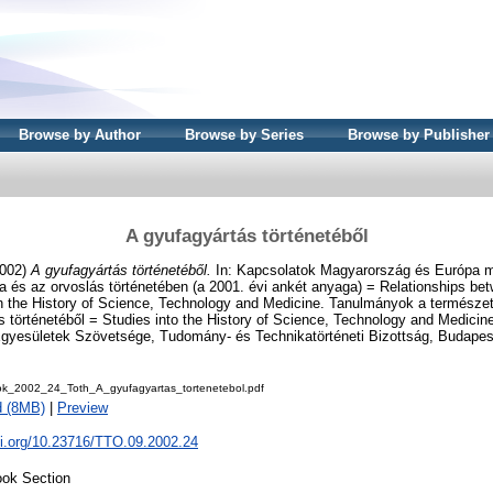
Browse by Author
Browse by Series
Browse by Publisher
A gyufagyártás történetéből
002)
A gyufagyártás történetéből.
In: Kapcsolatok Magyarország és Európa m
a és az orvoslás történetében (a 2001. évi ankét anyaga) = Relationships b
 in the History of Science, Technology and Medicine. Tanulmányok a termész
s történetéből = Studies into the History of Science, Technology and Medicin
yesületek Szövetsége, Tudomány- és Technikatörténeti Bizottság, Budapest
k_2002_24_Toth_A_gyufagyartas_tortenetebol.pdf
d (8MB)
|
Preview
oi.org/10.23716/TTO.09.2002.24
ok Section