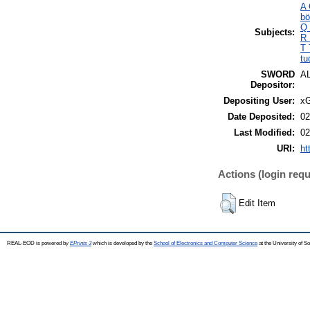
A 
bö
Q 
Subjects:
R 
T 
tu
SWORD
A
Depositor:
Depositing User:
xG
Date Deposited:
02
Last Modified:
02
URI:
ht
Actions (login requ
Edit Item
REAL-EOD is powered by
EPrints 3
which is developed by the
School of Electronics and Computer Science
at the University of 