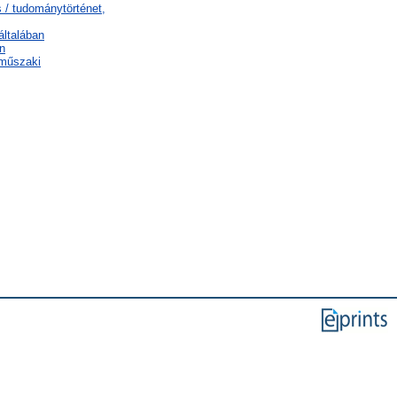
 / tudománytörténet,
általában
n
 műszaki