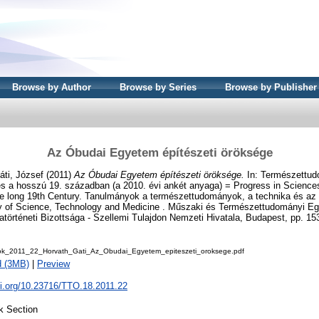
Browse by Author
Browse by Series
Browse by Publisher
Az Óbudai Egyetem építészeti öröksége
áti, József
(2011)
Az Óbudai Egyetem építészeti öröksége.
In: Természettu
és a hosszú 19. században (a 2010. évi ankét anyaga) = Progress in Science
he long 19th Century. Tanulmányok a természettudományok, a technika és az o
ory of Science, Technology and Medicine . Műszaki és Természettudományi E
örténeti Bizottsága - Szellemi Tulajdon Nemzeti Hivatala, Budapest, pp. 15
k_2011_22_Horvath_Gati_Az_Obudai_Egyetem_epiteszeti_oroksege.pdf
d (3MB)
|
Preview
oi.org/10.23716/TTO.18.2011.22
k Section