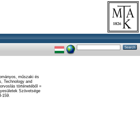
dományos, műszaki és
s, Technology and
rvoslás történetéből =
gyesületek Szövetsége
3-159.