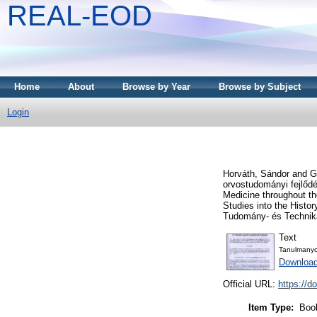
REAL-EOD
Home
About
Browse by Year
Browse by Subject
Login
Horváth, Sándor
and
G
orvostudományi fejlőd
Medicine throughout t
Studies into the Hist
Tudomány- és Technikat
Text
Tanulmanyo
Downloa
Official URL:
https://d
Item Type:
Boo