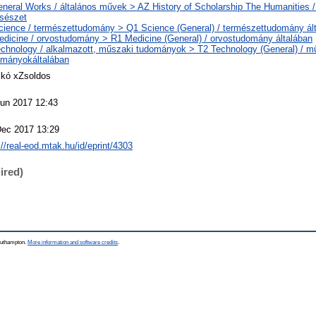
neral Works / általános művek > AZ History of Scholarship The Humanities /
csészet
ience / természettudomány > Q1 Science (General) / természettudomány ál
dicine / orvostudomány > R1 Medicine (General) / orvostudomány általában
chnology / alkalmazott, műszaki tudományok > T2 Technology (General) / m
ományokáltalában
ikó xZsoldos
Jun 2017 12:43
Dec 2017 13:29
://real-eod.mtak.hu/id/eprint/4303
ired)
Southampton.
More information and software credits
.