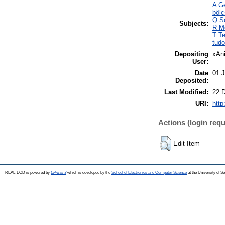
A Ge
böl
Q Sc
Subjects:
R Me
T Te
tud
Depositing
xAn
User:
Date
01 
Deposited:
Last Modified:
22 
URI:
http
Actions (login requ
Edit Item
REAL-EOD is powered by
EPrints 3
which is developed by the
School of Electronics and Computer Science
at the University of 