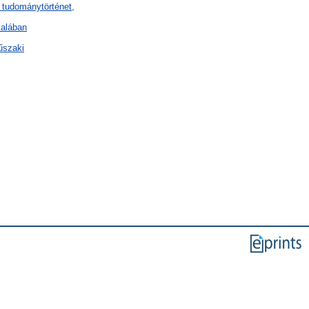
 tudománytörténet,
talában
űszaki