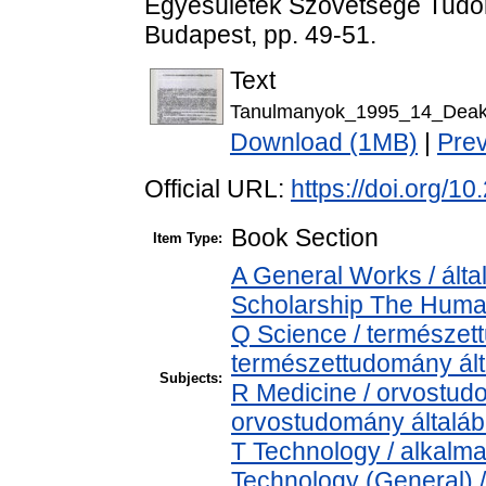
Egyesületek Szövetsége Tudom
Budapest, pp. 49-51.
Text
Tanulmanyok_1995_14_Deak
Download (1MB)
|
Pre
Official URL:
https://doi.org/
Book Section
Item Type:
A General Works / álta
Scholarship The Human
Q Science / természet
természettudomány ál
Subjects:
R Medicine / orvostud
orvostudomány általá
T Technology / alkalm
Technology (General) 