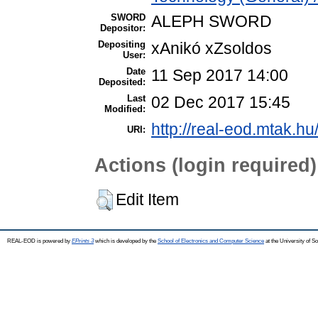
SWORD
ALEPH SWORD
Depositor:
Depositing
xAnikó xZsoldos
User:
Date
11 Sep 2017 14:00
Deposited:
Last
02 Dec 2017 15:45
Modified:
http://real-eod.mtak.hu
URI:
Actions (login required)
Edit Item
REAL-EOD is powered by
EPrints 3
which is developed by the
School of Electronics and Computer Science
at the University of 