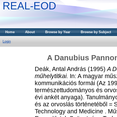
REAL-EOD
Home
About
Browse by Year
Browse by Subject
Login
A Danubius Pannon
Deák, Antal András
(1995)
A D
műhelytitkai.
In: A magyar műs
kommunikációs formái (Az 1993
természettudományos és orvos
évi ankét anyaga). Tanulmány
és az orvoslás történetéből = S
Technology and Medicine . Mű