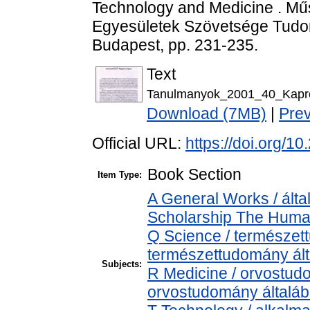
Technology and Medicine . Mű
Egyesületek Szövetsége Tudom
Budapest, pp. 231-235.
Text
Tanulmanyok_2001_40_Kapro
Download (7MB)
|
Pre
Official URL:
https://doi.org/
Book Section
Item Type:
A General Works / álta
Scholarship The Human
Q Science / természet
természettudomány ál
Subjects:
R Medicine / orvostud
orvostudomány általá