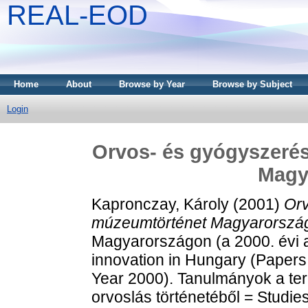
REAL-EOD
Home
About
Browse by Year
Browse by Subject
Login
Orvos- és gyógyszerés
Magy
Kapronczay, Károly
(2001)
Orv
múzeumtörténet Magyarorszá
Magyarországon (a 2000. évi 
innovation in Hungary (Papers
Year 2000). Tanulmányok a te
orvoslás történetéből = Studies