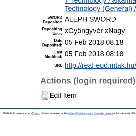
T Technology / alkalm
Technology (General) 
SWORD
ALEPH SWORD
Depositor:
Depositing
xGyöngyvér xNagy
User:
Date
05 Feb 2018 08:18
Deposited:
Last
05 Feb 2018 08:18
Modified:
http://real-eod.mtak.hu
URI:
Actions (login required)
Edit Item
REAL-EOD is powered by
EPrints 3
which is developed by the
School of Electronics and Computer Science
at the University of 