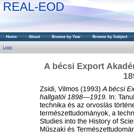
REAL-EOD
Home
About
Browse by Year
Browse by Subject
Login
A bécsi Export Akadé
18
Zsidi, Vilmos
(1993)
A bécsi E
hallgatói 1898—1919.
In: Tan
technika és az orvoslás törté
természettudományok, a techni
Studies into the History of Sc
Műszaki és Természettudomán