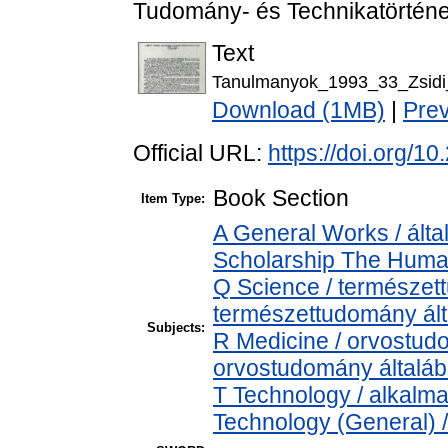
Tudomány- és Technikatörténet
Text
Tanulmanyok_1993_33_Zsidi
Download (1MB)
|
Pre
Official URL:
https://doi.org/
Book Section
Item Type:
A General Works / álta
Scholarship The Human
Q Science / természet
természettudomány ál
Subjects:
R Medicine / orvostud
orvostudomány általá
T Technology / alkalm
Technology (General) 