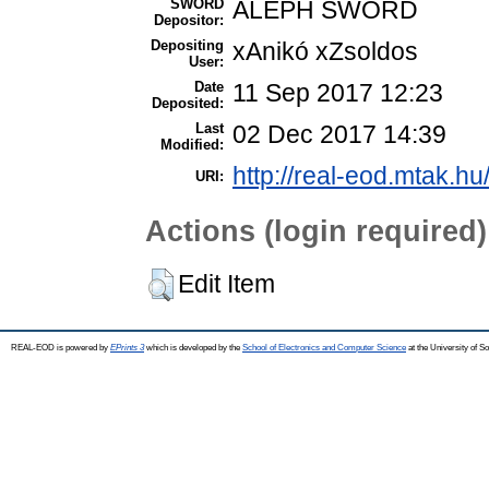
SWORD
ALEPH SWORD
Depositor:
Depositing
xAnikó xZsoldos
User:
Date
11 Sep 2017 12:23
Deposited:
Last
02 Dec 2017 14:39
Modified:
http://real-eod.mtak.hu
URI:
Actions (login required)
Edit Item
REAL-EOD is powered by
EPrints 3
which is developed by the
School of Electronics and Computer Science
at the University of 