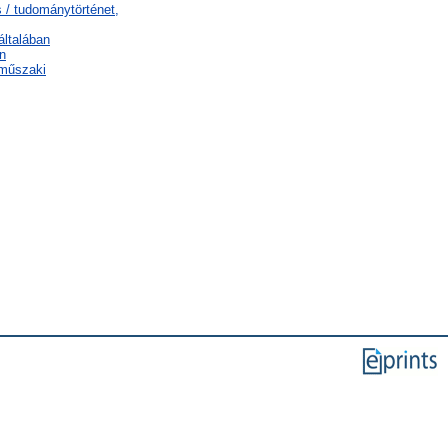
 / tudománytörténet,
általában
n
 műszaki