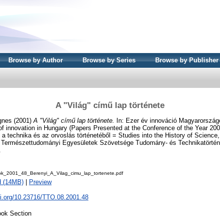
Browse by Author
Browse by Series
Browse by Publisher
A "Világ" című lap története
gnes
(2001)
A "Világ" című lap története.
In: Ezer év innováció Magyarországo
f innovation in Hungary (Papers Presented at the Conference of the Year 20
 technika és az orvoslás történetéből = Studies into the History of Science
 Természettudományi Egyesületek Szövetsége Tudomány- és Technikatörténe
.
k_2001_48_Berenyi_A_Vilag_cimu_lap_tortenete.pdf
d (14MB)
|
Preview
oi.org/10.23716/TTO.08.2001.48
ok Section