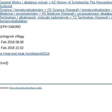
General Works / általános művek > AZ History of Scholarship The Humanities
lcsészet
Science / természettudomány > Q1 Science (General) / természettudomány 
Medicine / orvostudomány > R1 Medicine (General) / orvostudomány általába
Technology / alkalmazott, műszaki tudományok > T2 Technology (General) /
dományokáltalában
LEPH SWORD
yöngyvér xNagy
 Feb 2018 08:08
 Feb 2018 21:02
tp://real-eod.mtak.hu/id/eprint/6114
ired)
Southampton.
More information and software credits
.