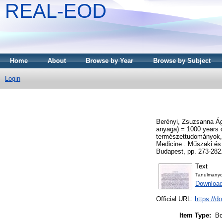
REAL-EOD
Home
About
Browse by Year
Browse by Subject
Login
Berényi, Zsuzsanna Á
anyaga) = 1000 years o
természettudományok, a
Medicine . Műszaki és
Budapest, pp. 273-282
Text
Tanulmanyo
Downloa
Official URL:
https://d
Item Type:
Bo