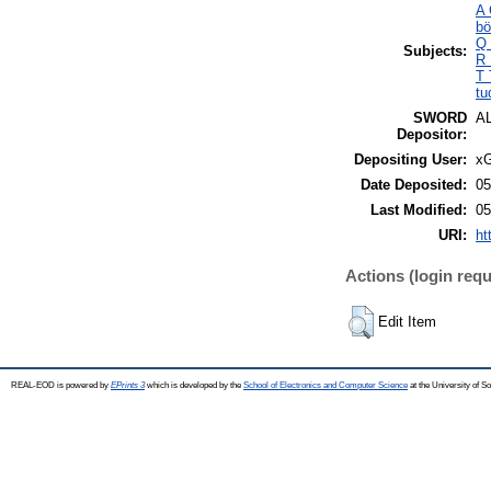
A 
bö
Q 
Subjects:
R 
T 
tu
SWORD
A
Depositor:
Depositing User:
xG
Date Deposited:
05
Last Modified:
05
URI:
ht
Actions (login requ
Edit Item
REAL-EOD is powered by
EPrints 3
which is developed by the
School of Electronics and Computer Science
at the University of 