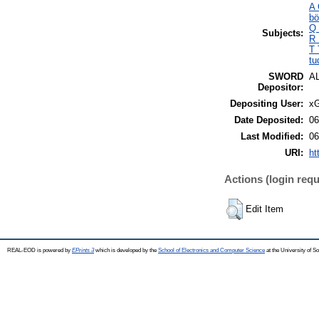
A 
bö
Q 
Subjects:
R 
T 
tu
SWORD
A
Depositor:
Depositing User:
xG
Date Deposited:
06
Last Modified:
06
URI:
ht
Actions (login requ
Edit Item
REAL-EOD is powered by
EPrints 3
which is developed by the
School of Electronics and Computer Science
at the University of 