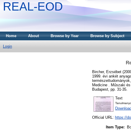
REAL-EOD
Home
About
Browse by Year
Browse by Subject
Login
Re
Bircher, Erzsébet
(200
1999. évi ankét anyaga
természettudományok, a
Medicine . Műszaki és
Budapest, pp. 31-35.
Text
Tanulmany
Downloa
Official URL:
https://d
Item Type:
Bo