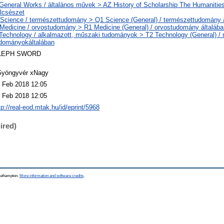
General Works / általános művek > AZ History of Scholarship The Humanities
lcsészet
Science / természettudomány > Q1 Science (General) / természettudomány 
Medicine / orvostudomány > R1 Medicine (General) / orvostudomány általába
Technology / alkalmazott, műszaki tudományok > T2 Technology (General) /
dományokáltalában
LEPH SWORD
yöngyvér xNagy
 Feb 2018 12:05
 Feb 2018 12:05
tp://real-eod.mtak.hu/id/eprint/5968
ired)
Southampton.
More information and software credits
.