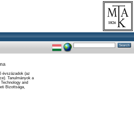
lma
ő évszázadok (az
nce). Tanulmányok a
, Technology and
ti Bizottsága,