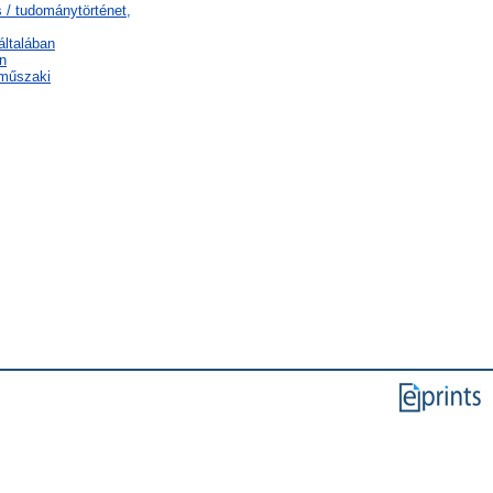
 / tudománytörténet,
általában
n
 műszaki