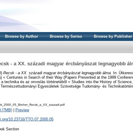
Browse by Author
Browse by Series
Browse by Publisher
csk - a XX. századi magyar ércbányászat legnagyobb á
0)
Recsk - a XX. századi magyar ércbányászat legnagyobb álma.
In: Útkeres
) = Centuries in Search of their Way (Papers Presented at the 1999 Confere
 technika és az orvoslás történetéből = Studies into the History of Science
 Természettudományi Egyesületek Szövetsége Tudomány- és Technikatörténe
ok_2000_05_Bircher_Recsk_a_XX_szazadi.pdf
d (7MB)
|
Preview
oi.org/10.23716/TTO.07.2000.05
ok Section