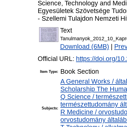
Science, Technology and Medi
Egyesületek Szövetsége Tudom
- Szellemi Tulajdon Nemzeti Hi
Text
Tanulmanyok_2012_10_Kapron
Download (6MB)
|
Pre
Official URL:
https://doi.org/
Book Section
Item Type:
A General Works / álta
Scholarship The Human
Q Science / természet
természettudomány ál
Subjects:
R Medicine / orvostud
orvostudomány általá