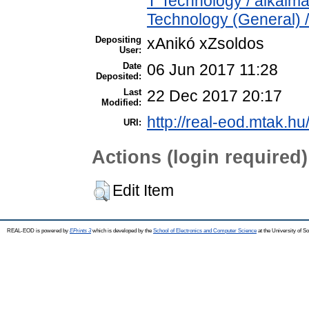
T Technology / alkalm
Technology (General) 
Depositing
xAnikó xZsoldos
User:
Date
06 Jun 2017 11:28
Deposited:
Last
22 Dec 2017 20:17
Modified:
http://real-eod.mtak.hu
URI:
Actions (login required)
Edit Item
REAL-EOD is powered by
EPrints 3
which is developed by the
School of Electronics and Computer Science
at the University of 