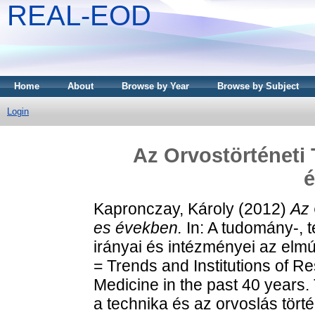
REAL-EOD
Home
About
Browse by Year
Browse by Subject
Login
Az Orvostörténeti 
Kapronczay, Károly
(2012)
Az 
es években.
In: A tudomány-, 
irányai és intézményei az elmú
= Trends and Institutions of R
Medicine in the past 40 year
a technika és az orvoslás törté