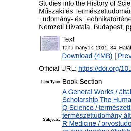
Studies into the History of Sc
Műszaki és Természettudomán
Tudomány- és Technikatörténet
Nemzeti Hivatala, Budapest, p
Text
Tanulmanyok_2011_34_Halab
Download (4MB)
|
Pre
Official URL:
https://doi.org/
Book Section
Item Type:
A General Works / álta
Scholarship The Human
Q Science / természet
természettudomány ál
Subjects:
R Medicine / orvostud