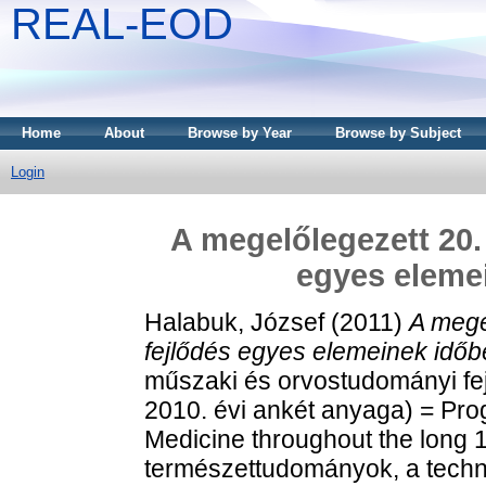
REAL-EOD
Home
About
Browse by Year
Browse by Subject
Login
A megelőlegezett 20.
egyes elemei
Halabuk, József
(2011)
A mege
fejlődés egyes elemeinek időbe
műszaki és orvostudományi fe
2010. évi ankét anyaga) = Pro
Medicine throughout the long 
természettudományok, a techni