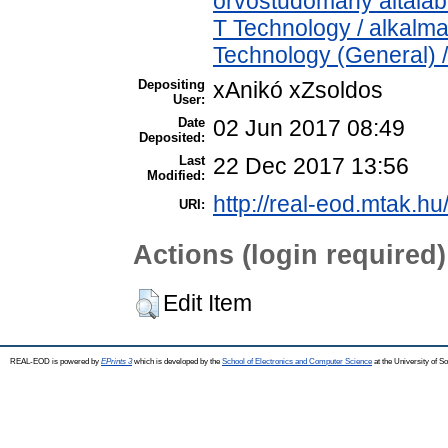
orvostudomány általá
T Technology / alkalm
Technology (General) 
Depositing
xAnikó xZsoldos
User:
Date
02 Jun 2017 08:49
Deposited:
Last
22 Dec 2017 13:56
Modified:
http://real-eod.mtak.hu
URI:
Actions (login required)
Edit Item
REAL-EOD is powered by
EPrints 3
which is developed by the
School of Electronics and Computer Science
at the University of 