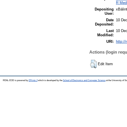
R Medi
Depositing
xBálin
User:
Date
10 Dec
Deposited:
Last
10 Dec
Modified:
URI:
http:/
Actions (login requ
Edit Item
REAL-EOD is powered by
EPrints 3
which is developed by the
School of Electronics and Computer Science
at the University of 