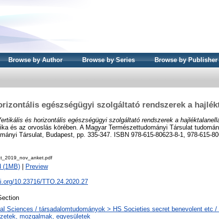
Browse by Author
Browse by Series
Browse by Publisher
horizontális egészségügyi szolgáltató rendszerek a hajlék
ertikális és horizontális egészségügyi szolgáltató rendszerek a hajléktalanell
ka és az orvoslás körében. A Magyar Természettudományi Társulat tudománytö
ányi Társulat, Budapest, pp. 335-347. ISBN 978-615-80623-8-1, 978-615-806
t_2019_nov_anket.pdf
d (1MB)
|
Preview
oi.org/10.23716/TTO.24.2020.27
ection
al Sciences / társadalomtudományok > HS Societies secret benevolent etc / 
zetek, mozgalmak, egyesületek