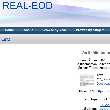
REAL-EOD
Home
About
Browse by Year
Browse by Subject
Login
Vertikális és 
Simek, Ágnes
(2020)
V
a tudományok, a techni
Magyar Természettudom
Text
335_haloza
Downloa
Official URL:
https://d
Item Type:
Book S
H Soci
Subjects:
szerve