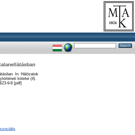
talanellátásban
átásban.
In: Hálózatok
rténeti kötetei (4).
23-9-8 [pdf]
szociális