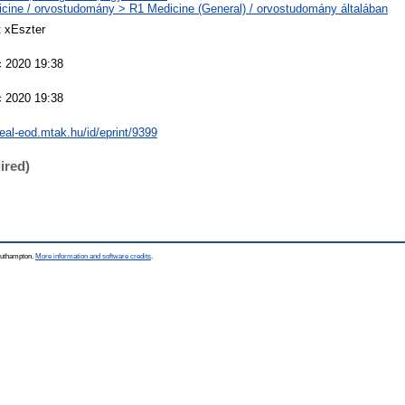
cine / orvostudomány > R1 Medicine (General) / orvostudomány általában
t xEszter
 2020 19:38
 2020 19:38
/real-eod.mtak.hu/id/eprint/9399
ired)
Southampton.
More information and software credits
.