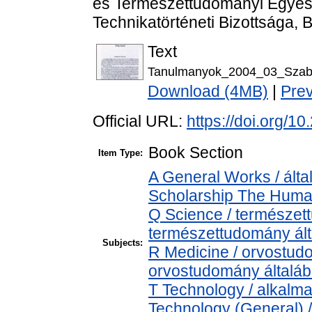
és Természettudományi Egyes
Technikatörténeti Bizottsága, 
Text
Tanulmanyok_2004_03_Szaba
Download (4MB)
|
Pre
Official URL:
https://doi.org/
Book Section
Item Type:
A General Works / álta
Scholarship The Human
Q Science / természet
természettudomány ál
Subjects:
R Medicine / orvostud
orvostudomány általá
T Technology / alkalm
Technology (General) 