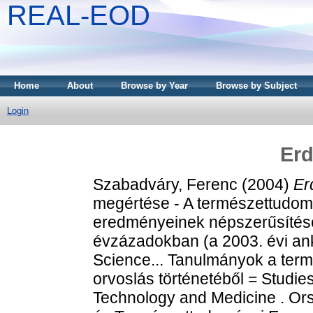
REAL-EOD
Home
About
Browse by Year
Browse by Subject
Login
Erd
Szabadváry, Ferenc
(2004)
Er
megértése - A természettudom
eredményeinek népszerűsítés
évzázadokban (a 2003. évi ank
Science... Tanulmányok a ter
orvoslás történetéből = Studies
Technology and Medicine . O