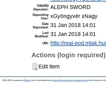
SWORD
ALEPH SWORD
Depositor:
Depositing
xGyöngyvér xNagy
User:
Date
31 Jan 2018 14:01
Deposited:
Last
31 Jan 2018 14:01
Modified:
http://real-eod.mtak.hu
URI:
Actions (login required)
Edit Item
REAL-EOD is powered by
EPrints 3
which is developed by the
School of Electronics and Computer Science
at the University of 