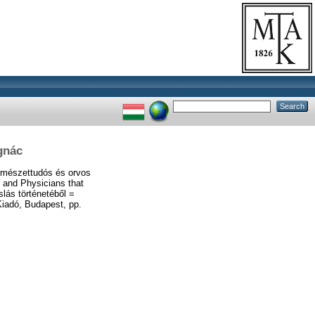
gnác
rmészettudós és orvos
s and Physicians that
lás történetéből =
iadó, Budapest, pp.