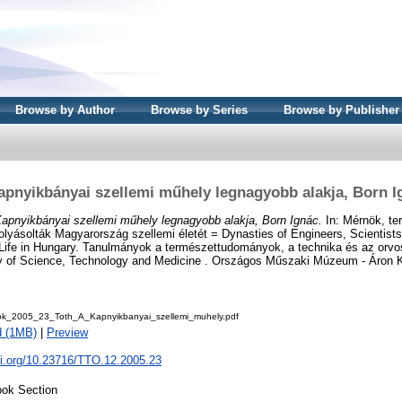
Browse by Author
Browse by Series
Browse by Publisher
apnyikbányai szellemi műhely legnagyobb alakja, Born I
apnyikbányai szellemi műhely legnagyobb alakja, Born Ignác.
In: Mérnök, te
olyásolták Magyarország szellemi életét = Dynasties of Engineers, Scientist
l Life in Hungary. Tanulmányok a természettudományok, a technika és az orvos
ory of Science, Technology and Medicine . Országos Műszaki Múzeum - Áron K
k_2005_23_Toth_A_Kapnyikbanyai_szellemi_muhely.pdf
d (1MB)
|
Preview
oi.org/10.23716/TTO.12.2005.23
ok Section