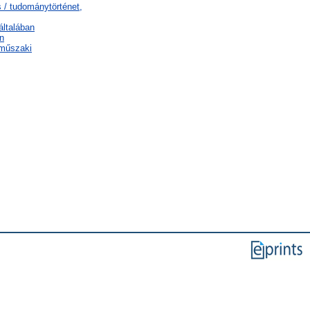
 / tudománytörténet,
általában
n
 műszaki