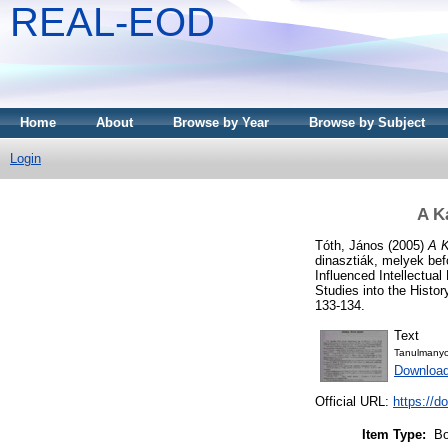
REAL-EOD
Home
About
Browse by Year
Browse by Subject
Login
A K
Tóth, János
(2005)
A K
dinasztiák, melyek bef
Influenced Intellectua
Studies into the Hist
133-134.
Text
Tanulmanyo
Downloa
Official URL:
https://d
Item Type:
Bo