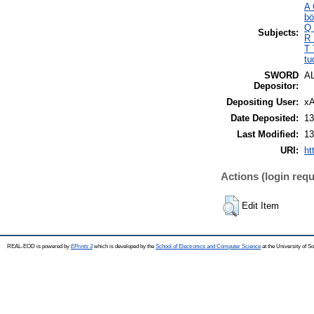
A 
bö
Q 
Subjects:
R 
T 
tu
SWORD
A
Depositor:
Depositing User:
xA
Date Deposited:
13
Last Modified:
13
URI:
ht
Actions (login requ
Edit Item
REAL-EOD is powered by
EPrints 3
which is developed by the
School of Electronics and Computer Science
at the University of 