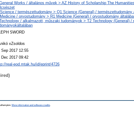
General Works / általános művek > AZ History of Scholarship The Humanities
lcsészet
Science / természettudomány > Q1 Science (General) / természettudomány 
Medicine / orvostudomány > R1 Medicine (General) / orvostudomány általába
Technology / alkalmazott, műszaki tudományok > T2 Technology (General) /
dományokáltalában
LEPH SWORD
nikó xZsoldos
 Sep 2017 12:55
 Dec 2017 09:42
tp://real-eod.mtak.hu/id/eprint/4726
ired)
Southampton.
More information and software credits
.