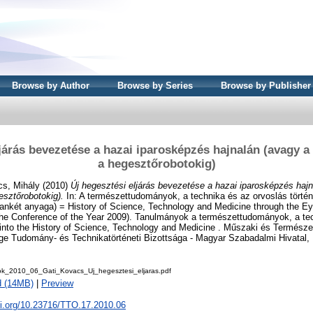
Browse by Author
Browse by Series
Browse by Publisher
ljárás bevezetése a hazai iparosképzés hajnalán (avagy a
a hegesztőrobotokig)
s, Mihály
(2010)
Új hegesztési eljárás bevezetése a hazai iparosképzés haj
esztőrobotokig).
In: A természettudományok, a technika és az orvoslás történ
 ankét anyaga) = History of Science, Technology and Medicine through the E
the Conference of the Year 2009). Tanulmányok a természettudományok, a te
 into the History of Science, Technology and Medicine . Műszaki és Termész
e Tudomány- és Technikatörténeti Bizottsága - Magyar Szabadalmi Hivatal, 
k_2010_06_Gati_Kovacs_Uj_hegesztesi_eljaras.pdf
d (14MB)
|
Preview
oi.org/10.23716/TTO.17.2010.06