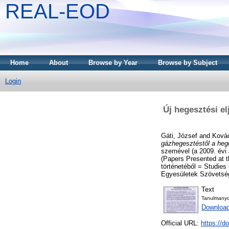
REAL-EOD
Home
About
Browse by Year
Browse by Subject
Login
Új hegesztési e
Gáti, József
and
Kovác
gázhegesztéstől a heg
szemével (a 2009. évi
(Papers Presented at 
történetéből = Studies
Egyesületek Szövetség
Text
Tanulmanyo
Downloa
Official URL:
https://d