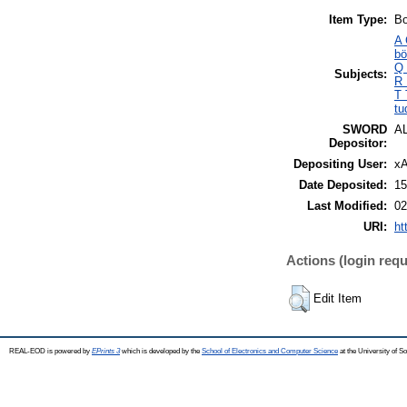
Item Type:
Bo
A 
bö
Q 
Subjects:
R 
T 
tu
SWORD
A
Depositor:
Depositing User:
xA
Date Deposited:
15
Last Modified:
02
URI:
ht
Actions (login requ
Edit Item
REAL-EOD is powered by
EPrints 3
which is developed by the
School of Electronics and Computer Science
at the University of 