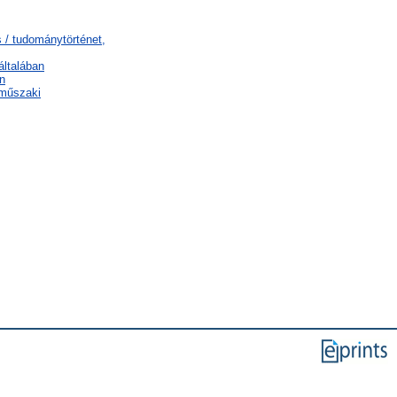
 / tudománytörténet,
általában
n
 műszaki