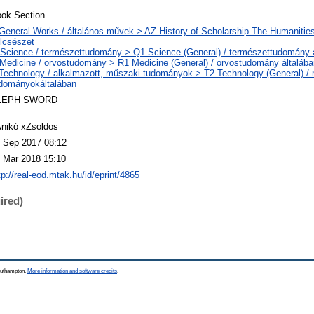
ok Section
General Works / általános művek > AZ History of Scholarship The Humanities
lcsészet
Science / természettudomány > Q1 Science (General) / természettudomány 
Medicine / orvostudomány > R1 Medicine (General) / orvostudomány általába
Technology / alkalmazott, műszaki tudományok > T2 Technology (General) /
dományokáltalában
LEPH SWORD
nikó xZsoldos
 Sep 2017 08:12
 Mar 2018 15:10
tp://real-eod.mtak.hu/id/eprint/4865
ired)
Southampton.
More information and software credits
.