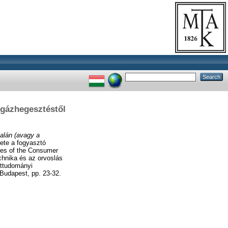
 gázhegesztéstől
nalán (avagy a
ete a fogyasztó
yes of the Consumer
chnika és az orvoslás
ettudományi
Budapest, pp. 23-32.