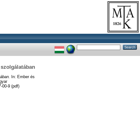
 szolgálatában
tában.
In: Ember és
gyar
-00-9 (pdf)