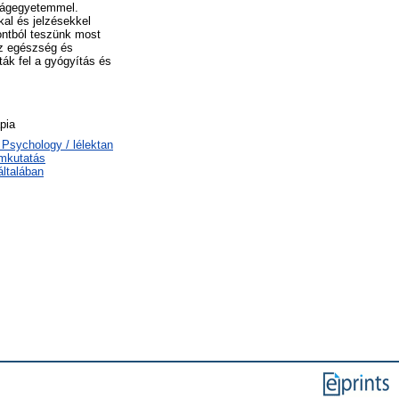
ilágegyetemmel.
kal és jelzésekkel
ontból teszünk most
az egészség és
ták fel a gyógyítás és
pia
F Psychology / lélektan
omkutatás
ltalában