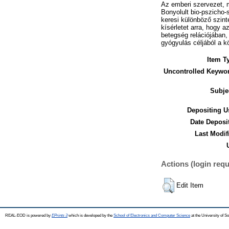
Az emberi szervezet, m
Bonyolult bio-pszicho-
keresi különböző szin
kísérletet arra, hogy 
betegség relációjában,
gyógyulás céljából a k
Item T
Uncontrolled Keywo
Subje
Depositing U
Date Deposi
Last Modif
Actions (login requ
Edit Item
REAL-EOD is powered by
EPrints 3
which is developed by the
School of Electronics and Computer Science
at the University of 