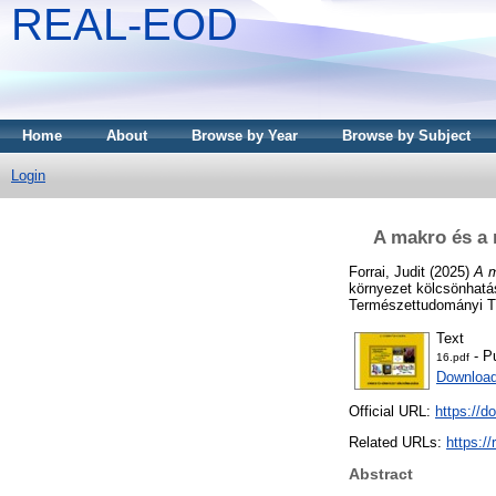
REAL-EOD
Home
About
Browse by Year
Browse by Subject
Login
A makro és a 
Forrai, Judit
(2025)
A m
környezet kölcsönhatá
Természettudományi Tár
Text
- P
16.pdf
Download
Official URL:
https://d
Related URLs:
https:/
Abstract