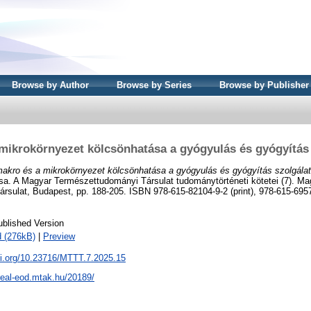
Browse by Author
Browse by Series
Browse by Publisher
mikrokörnyezet kölcsönhatása a gyógyulás és gyógyítás
akro és a mikrokörnyezet kölcsönhatása a gyógyulás és gyógyítás szolgála
sa. A Magyar Természettudományi Társulat tudománytörténeti kötetei (7). Ma
sulat, Budapest, pp. 188-205. ISBN 978-615-82104-9-2 (print), 978-615-6957
ublished Version
 (276kB)
|
Preview
oi.org/10.23716/MTTT.7.2025.15
/real-eod.mtak.hu/20189/