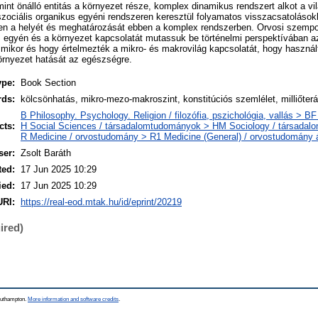
int önálló entitás a környezet része, komplex dinamikus rendszert alkot a v
szociális organikus egyéni rendszeren keresztül folyamatos visszacsatolások
ten a helyét és meghatározását ebben a komplex rendszerben. Orvosi szemp
az egyén és a környezet kapcsolatát mutassuk be történelmi perspektívában 
 mikor és hogy értelmezték a mikro- és makrovilág kapcsolatát, hogy használ
örnyezet hatását az egészségre.
ype:
Book Section
rds:
kölcsönhatás, mikro-mezo-makroszint, konstitúciós szemlélet, milliőterá
B Philosophy. Psychology. Religion / filozófia, pszichológia, vallás > B
cts:
H Social Sciences / társadalomtudományok > HM Sociology / társadal
R Medicine / orvostudomány > R1 Medicine (General) / orvostudomány á
ser:
Zsolt Baráth
ted:
17 Jun 2025 10:29
ied:
17 Jun 2025 10:29
URI:
https://real-eod.mtak.hu/id/eprint/20219
ired)
Southampton.
More information and software credits
.