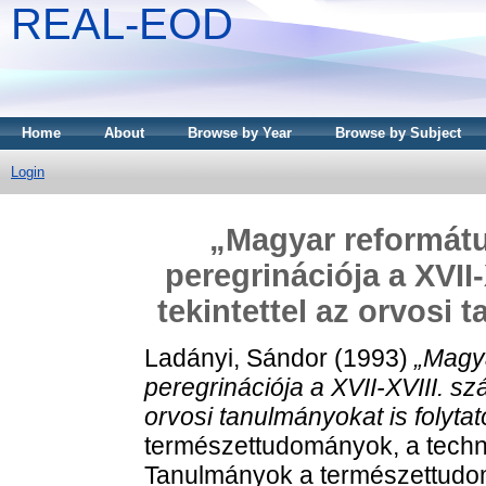
REAL-EOD
Home
About
Browse by Year
Browse by Subject
Login
„Magyar reformátu
peregrinációja a XVII
tekintettel az orvosi 
Ladányi, Sándor
(1993)
„Magya
peregrinációja a XVII-XVIII. s
orvosi tanulmányokat is folytat
természettudományok, a techni
Tanulmányok a természettudom