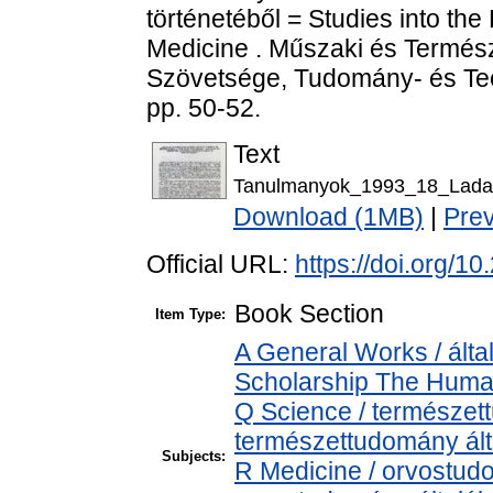
történetéből = Studies into th
Medicine . Műszaki és Termés
Szövetsége, Tudomány- és Tech
pp. 50-52.
Text
Tanulmanyok_1993_18_Ladan
Download (1MB)
|
Pre
Official URL:
https://doi.org/
Book Section
Item Type:
A General Works / álta
Scholarship The Human
Q Science / természet
természettudomány ál
Subjects:
R Medicine / orvostud