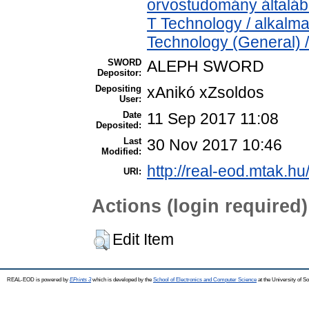
orvostudomány általá
T Technology / alkalm
Technology (General) 
SWORD
ALEPH SWORD
Depositor:
Depositing
xAnikó xZsoldos
User:
Date
11 Sep 2017 11:08
Deposited:
Last
30 Nov 2017 10:46
Modified:
http://real-eod.mtak.hu
URI:
Actions (login required)
Edit Item
REAL-EOD is powered by
EPrints 3
which is developed by the
School of Electronics and Computer Science
at the University of 