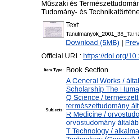
Műszaki és Természettudomán
Tudomány- és Technikatörténet
Text
Tanulmanyok_2001_38_Tarna
Download (5MB)
|
Pre
Official URL:
https://doi.org/
Book Section
Item Type:
A General Works / álta
Scholarship The Human
Q Science / természet
természettudomány ál
Subjects:
R Medicine / orvostud
orvostudomány általá
T Technology / alkalm