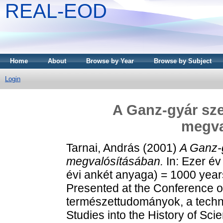
REAL-EOD
Home
About
Browse by Year
Browse by Subject
Login
A Ganz-gyár sze
megva
Tarnai, András
(2001)
A Ganz-g
megvalósításában.
In: Ezer é
évi ankét anyaga) = 1000 year
Presented at the Conference o
természettudományok, a techni
Studies into the History of Sc