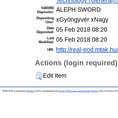
Technology (General) 
SWORD
ALEPH SWORD
Depositor:
Depositing
xGyöngyvér xNagy
User:
Date
05 Feb 2018 08:20
Deposited:
Last
05 Feb 2018 08:20
Modified:
http://real-eod.mtak.hu
URI:
Actions (login required)
Edit Item
REAL-EOD is powered by
EPrints 3
which is developed by the
School of Electronics and Computer Science
at the University of 