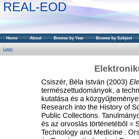
REAL-EOD
Home
About
Browse by Year
Browse by Subject
Login
Elektroni
Csiszér, Béla István
(2003)
El
természettudományok, a techni
kutatása és a közgyűjtemények
Research into the History of 
Public Collections. Tanulmány
és az orvoslás történetéből = S
Technology and Medicine . O