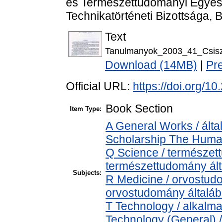
és Természettudományi Egyes
Technikatörténeti Bizottsága, 
Text
Tanulmanyok_2003_41_Csisze
Download (14MB)
|
Pr
Official URL:
https://doi.org/
Book Section
Item Type:
A General Works / álta
Scholarship The Human
Q Science / természet
természettudomány ál
Subjects:
R Medicine / orvostud
orvostudomány általá
T Technology / alkalm
Technology (General) 