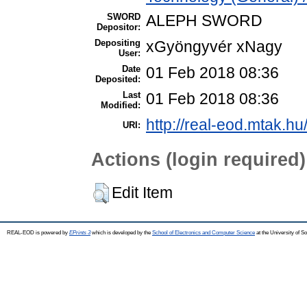
SWORD
ALEPH SWORD
Depositor:
Depositing
xGyöngyvér xNagy
User:
Date
01 Feb 2018 08:36
Deposited:
Last
01 Feb 2018 08:36
Modified:
http://real-eod.mtak.hu
URI:
Actions (login required)
Edit Item
REAL-EOD is powered by
EPrints 3
which is developed by the
School of Electronics and Computer Science
at the University of 