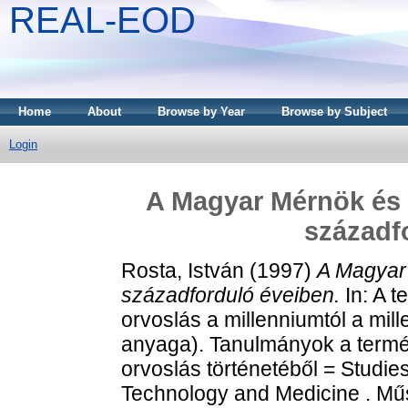
REAL-EOD
Home
About
Browse by Year
Browse by Subject
Login
A Magyar Mérnök és 
századf
Rosta, István
(1997)
A Magyar
századforduló éveiben.
In: A 
orvoslás a millenniumtól a mil
anyaga). Tanulmányok a termé
orvoslás történetéből = Studies
Technology and Medicine . Mű