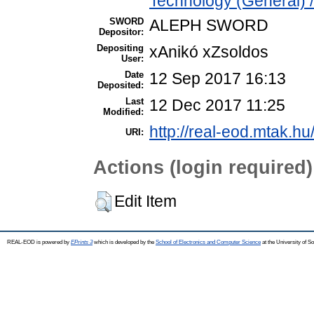
Technology (General) 
SWORD
ALEPH SWORD
Depositor:
Depositing
xAnikó xZsoldos
User:
Date
12 Sep 2017 16:13
Deposited:
Last
12 Dec 2017 11:25
Modified:
http://real-eod.mtak.hu
URI:
Actions (login required)
Edit Item
REAL-EOD is powered by
EPrints 3
which is developed by the
School of Electronics and Computer Science
at the University of 