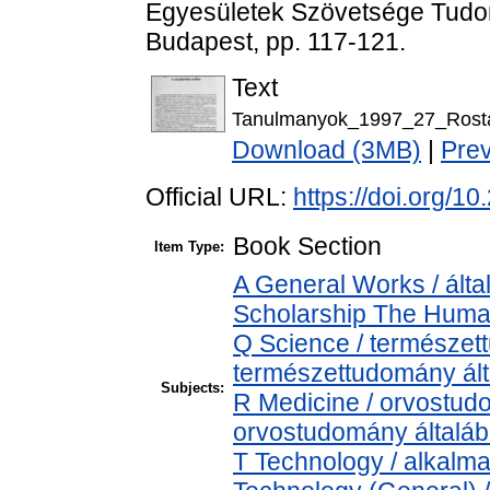
Egyesületek Szövetsége Tudom
Budapest, pp. 117-121.
Text
Tanulmanyok_1997_27_Rosta
Download (3MB)
|
Pre
Official URL:
https://doi.org/
Book Section
Item Type:
A General Works / álta
Scholarship The Human
Q Science / természet
természettudomány ál
Subjects:
R Medicine / orvostud
orvostudomány általá
T Technology / alkalm