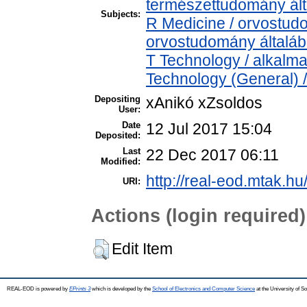
természettudomány ál
Subjects:
R Medicine / orvostud
orvostudomány általá
T Technology / alkalm
Technology (General) 
Depositing
xAnikó xZsoldos
User:
Date
12 Jul 2017 15:04
Deposited:
Last
22 Dec 2017 06:11
Modified:
http://real-eod.mtak.hu
URI:
Actions (login required)
Edit Item
REAL-EOD is powered by
EPrints 3
which is developed by the
School of Electronics and Computer Science
at the University of 