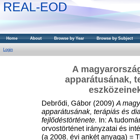
REAL-EOD
Home
About
Browse by Year
Browse by Subject
Login
A magyarországi
apparátusának, te
eszközeinek
Debrődi, Gábor
(2009)
A magya
apparátusának, terápiás és di
fejlődéstörténete.
In: A tudomán
orvostörténet irányzatai és i
(a 2008. évi ankét anyaga) = Tr