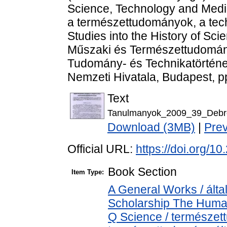
Science, Technology and Medic
a természettudományok, a tech
Studies into the History of Sc
Műszaki és Természettudomán
Tudomány- és Technikatörténet
Nemzeti Hivatala, Budapest, p
Text
Tanulmanyok_2009_39_Debro
Download (3MB)
|
Pre
Official URL:
https://doi.org/
Book Section
Item Type:
A General Works / álta
Scholarship The Human
Q Science / természet