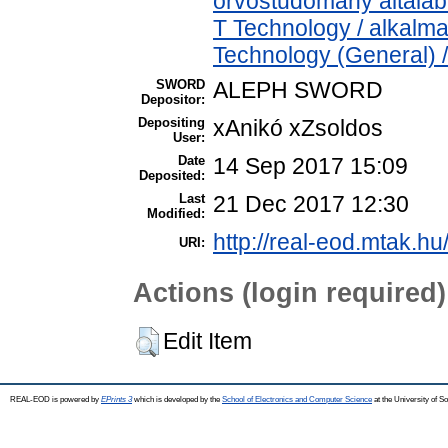
orvostudomány általá
T Technology / alkalm
Technology (General) 
SWORD
ALEPH SWORD
Depositor:
Depositing
xAnikó xZsoldos
User:
Date
14 Sep 2017 15:09
Deposited:
Last
21 Dec 2017 12:30
Modified:
http://real-eod.mtak.hu
URI:
Actions (login required)
Edit Item
REAL-EOD is powered by
EPrints 3
which is developed by the
School of Electronics and Computer Science
at the University of 