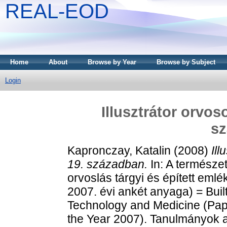
REAL-EOD
Home
About
Browse by Year
Browse by Subject
Login
Illusztrátor orvo
s
Kapronczay, Katalin
(2008)
Il
19. században.
In: A természe
orvoslás tárgyi és épített em
2007. évi ankét anyaga) = Buil
Technology and Medicine (Pap
the Year 2007). Tanulmányok 