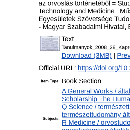
az orvoslás történetéből = Stud
Technology and Medicine . Mű
Egyesületek Szövetsége Tudom
- Magyar Szabadalmi Hivatal, 
Text
Tanulmanyok_2008_28_Kapron
Download (3MB)
|
Pre
Official URL:
https://doi.org/
Book Section
Item Type:
A General Works / álta
Scholarship The Human
Q Science / természet
természettudomány ál
Subjects:
R Medicine / orvostud