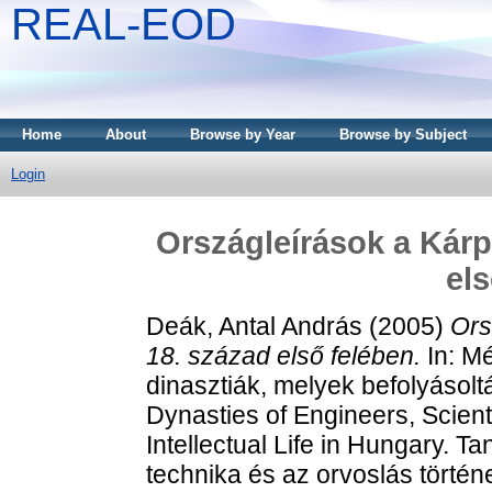
REAL-EOD
Home
About
Browse by Year
Browse by Subject
Login
Országleírások a Kár
els
Deák, Antal András
(2005)
Ors
18. század első felében.
In: M
dinasztiák, melyek befolyásolt
Dynasties of Engineers, Scient
Intellectual Life in Hungary.
technika és az orvoslás történe