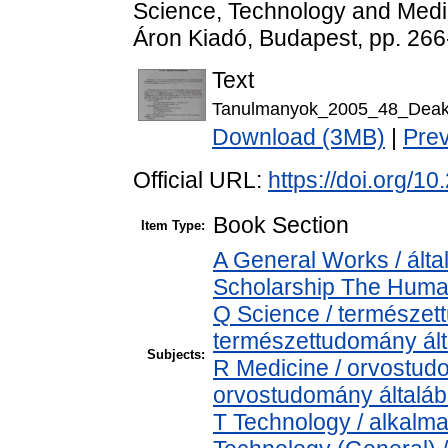
Science, Technology and Med
Áron Kiadó, Budapest, pp. 266
Text
Tanulmanyok_2005_48_Deak
Download (3MB)
|
Pre
Official URL:
https://doi.org/
Book Section
Item Type:
A General Works / álta
Scholarship The Human
Q Science / természet
természettudomány ál
Subjects:
R Medicine / orvostud
orvostudomány általá
T Technology / alkalm