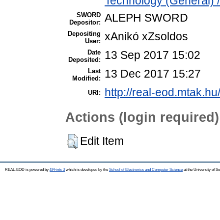
Technology (General) 
SWORD
ALEPH SWORD
Depositor:
Depositing
xAnikó xZsoldos
User:
Date
13 Sep 2017 15:02
Deposited:
Last
13 Dec 2017 15:27
Modified:
http://real-eod.mtak.hu
URI:
Actions (login required)
Edit Item
REAL-EOD is powered by
EPrints 3
which is developed by the
School of Electronics and Computer Science
at the University of 