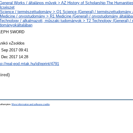
General Works / általános művek > AZ History of Scholarship The Humanities
lcsészet
Science / természettudomány > Q1 Science (General) / természettudomány 
Medicine / orvostudomány > R1 Medicine (General) / orvostudomány általába
Technology / alkalmazott, műszaki tudományok > T2 Technology (General) /
dományokáltalában
LEPH SWORD
nikó xZsoldos
 Sep 2017 09:41
 Dec 2017 14:28
tp://real-eod.mtak.hu/id/eprint/4791
ired)
Southampton.
More information and software credits
.