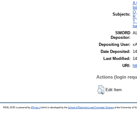
A 
bö
Q 
Subjects:
R 
T 
tu
SWORD
A
Depositor:
Depositing User:
xA
Date Deposited:
14
Last Modified:
14
URI:
ht
Actions (login requ
Edit Item
REAL-EOD is powered by
EPrints 3
which is developed by the
School of Electronics and Computer Science
at the University of 