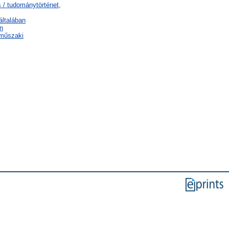
 / tudománytörténet,
általában
n
 műszaki