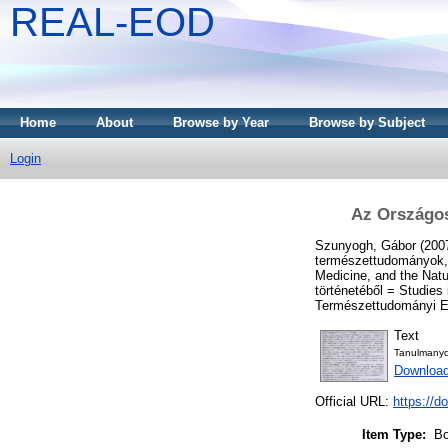
REAL-EOD
Home
About
Browse by Year
Browse by Subject
Login
Az Országos
Szunyogh, Gábor
(200
természettudományok, a
Medicine, and the Nat
történetéből = Studie
Természettudományi Eg
Text
Tanulmany
Downloa
Official URL:
https://d
Item Type:
Bo