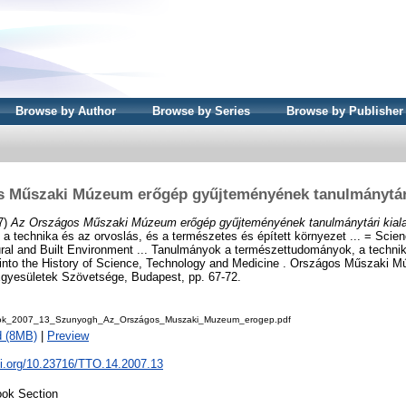
Browse by Author
Browse by Series
Browse by Publisher
 Műszaki Múzeum erőgép gyűjteményének tanulmánytári
7)
Az Országos Műszaki Múzeum erőgép gyűjteményének tanulmánytári kiala
 technika és az orvoslás, és a természetes és épített környezet ... = Scie
ural and Built Environment ... Tanulmányok a természettudományok, a techni
s into the History of Science, Technology and Medicine . Országos Műszaki 
yesületek Szövetsége, Budapest, pp. 67-72.
ok_2007_13_Szunyogh_Az_Országos_Muszaki_Muzeum_erogep.pdf
d (8MB)
|
Preview
oi.org/10.23716/TTO.14.2007.13
ok Section