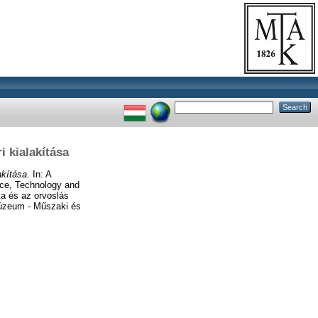
 kialakítása
kítása.
In: A
nce, Technology and
ka és az orvoslás
Múzeum - Műszaki és