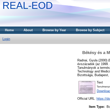
REAL-EOD
Home
About
Browse by Year
Browse by Subject
Login
Békésy és a M
Radnai, Gyula
(2000)
B
évszázadok (az 1999. é
Tanulmányok a természe
Technology and Medici
Bizottsága, Budapest, 
Text
Tanulmany
Downloa
Official URL:
https://d
Item Type:
Bo