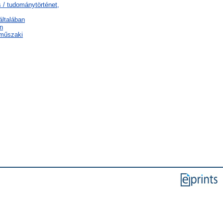
 / tudománytörténet,
általában
n
 műszaki