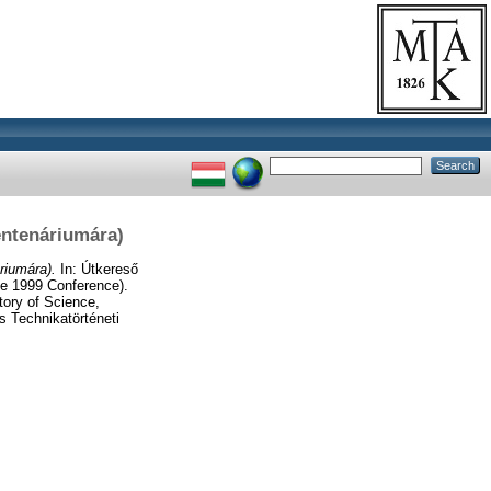
entenáriumára)
riumára).
In: Útkereső
he 1999 Conference).
tory of Science,
 Technikatörténeti