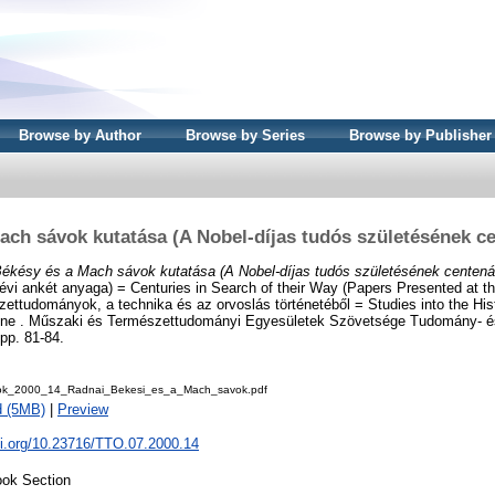
Browse by Author
Browse by Series
Browse by Publisher
ach sávok kutatása (A Nobel-díjas tudós születésének c
ékésy és a Mach sávok kutatása (A Nobel-díjas tudós születésének centená
vi ankét anyaga) = Centuries in Search of their Way (Papers Presented at t
ttudományok, a technika és az orvoslás történetéből = Studies into the His
ne . Műszaki és Természettudományi Egyesületek Szövetsége Tudomány- és
pp. 81-84.
ok_2000_14_Radnai_Bekesi_es_a_Mach_savok.pdf
d (5MB)
|
Preview
oi.org/10.23716/TTO.07.2000.14
ok Section