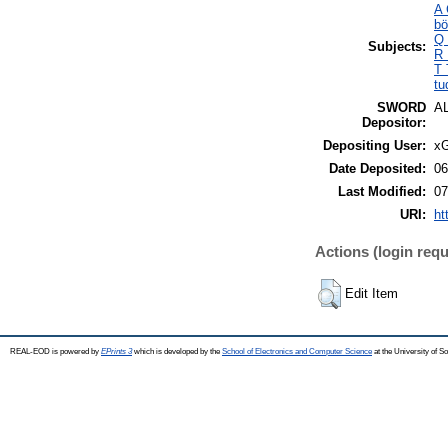
A 
bö
Q 
Subjects:
R 
T 
tu
SWORD
A
Depositor:
Depositing User:
xG
Date Deposited:
06
Last Modified:
07
URI:
ht
Actions (login requ
Edit Item
REAL-EOD is powered by
EPrints 3
which is developed by the
School of Electronics and Computer Science
at the University of 