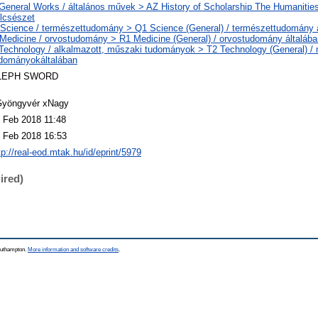
General Works / általános művek > AZ History of Scholarship The Humanities
lcsészet
Science / természettudomány > Q1 Science (General) / természettudomány 
Medicine / orvostudomány > R1 Medicine (General) / orvostudomány általába
Technology / alkalmazott, műszaki tudományok > T2 Technology (General) /
dományokáltalában
LEPH SWORD
yöngyvér xNagy
 Feb 2018 11:48
 Feb 2018 16:53
tp://real-eod.mtak.hu/id/eprint/5979
ired)
Southampton.
More information and software credits
.