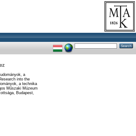
ez
ttudományok, a
Research into the
dományok, a technika
szágos Műszaki Múzeum
ottsága, Budapest,