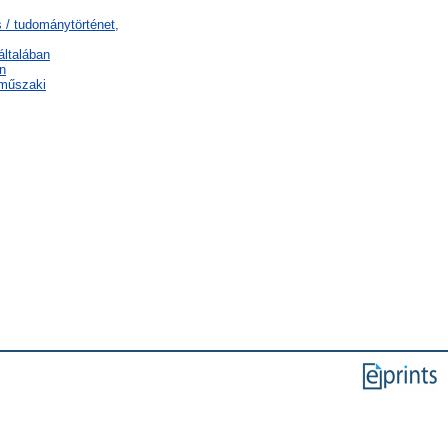
 / tudománytörténet,
általában
n
 műszaki