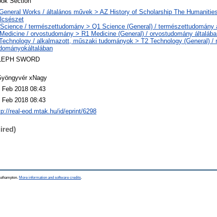
ok Section
General Works / általános művek > AZ History of Scholarship The Humanities
lcsészet
Science / természettudomány > Q1 Science (General) / természettudomány 
Medicine / orvostudomány > R1 Medicine (General) / orvostudomány általába
Technology / alkalmazott, műszaki tudományok > T2 Technology (General) /
dományokáltalában
LEPH SWORD
yöngyvér xNagy
 Feb 2018 08:43
 Feb 2018 08:43
tp://real-eod.mtak.hu/id/eprint/6298
ired)
Southampton.
More information and software credits
.