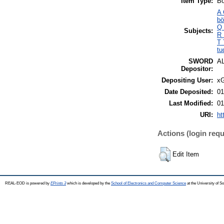
Item Type:
Bo
A 
bö
Q 
Subjects:
R 
T 
tu
SWORD
A
Depositor:
Depositing User:
xG
Date Deposited:
01
Last Modified:
01
URI:
ht
Actions (login requ
Edit Item
REAL-EOD is powered by
EPrints 3
which is developed by the
School of Electronics and Computer Science
at the University of 