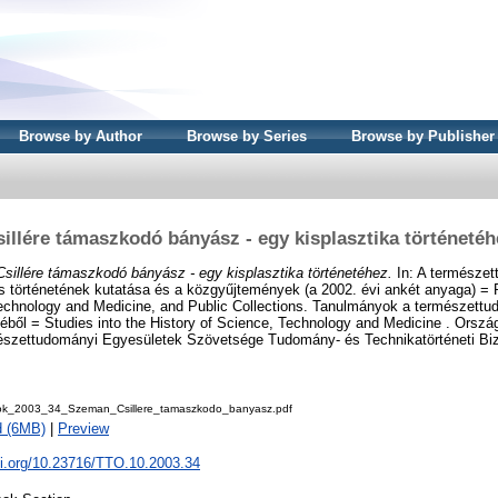
Browse by Author
Browse by Series
Browse by Publisher
sillére támaszkodó bányász - egy kisplasztika történetéh
Csillére támaszkodó bányász - egy kisplasztika történetéhez.
In: A természe
s történetének kutatása és a közgyűjtemények (a 2002. évi ankét anyaga) = 
Technology and Medicine, and Public Collections. Tanulmányok a természettu
etéből = Studies into the History of Science, Technology and Medicine . Or
szettudományi Egyesületek Szövetsége Tudomány- és Technikatörténeti Biz
ok_2003_34_Szeman_Csillere_tamaszkodo_banyasz.pdf
d (6MB)
|
Preview
oi.org/10.23716/TTO.10.2003.34