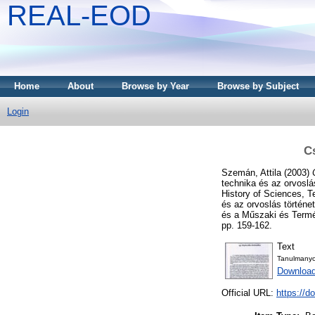
REAL-EOD
Home
About
Browse by Year
Browse by Subject
Login
C
Szemán, Attila
(2003)
technika és az orvoslá
History of Sciences, 
és az orvoslás történ
és a Műszaki és Termé
pp. 159-162.
Text
Tanulmany
Downloa
Official URL:
https://d