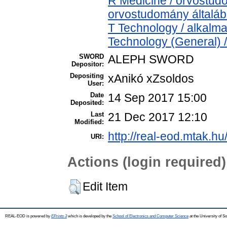
R Medicine / orvostud
orvostudomány általá
T Technology / alkalm
Technology (General) 
SWORD
ALEPH SWORD
Depositor:
Depositing
xAnikó xZsoldos
User:
Date
14 Sep 2017 15:00
Deposited:
Last
21 Dec 2017 12:10
Modified:
http://real-eod.mtak.hu
URI:
Actions (login required)
Edit Item
REAL-EOD is powered by
EPrints 3
which is developed by the
School of Electronics and Computer Science
at the University of 