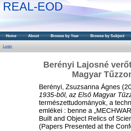
REAL-EOD
Home
About
Browse by Year
Browse by Subject
Login
Berényi Lajosné verőt
Magyar Tűzzo
Berényi, Zsuzsanna Ágnes
(2
1935-ből, az Első Magyar Tűz
természettudományok, a technik
emlékei : benne a „MECHWART
Built and Object Relics of Sc
(Papers Presented at the Conf