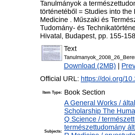
Tanulmányok a természettudom
történetéből = Studies into th
Medicine . Műszaki és Termé
Tudomány- és Technikatörténe
Hivatal, Budapest, pp. 155-158
Text
Tanulmanyok_2008_26_Bereny
Download (2MB)
|
Pre
Official URL:
https://doi.org/
Book Section
Item Type:
A General Works / álta
Scholarship The Human
Q Science / természet
természettudomány ál
Subjects: