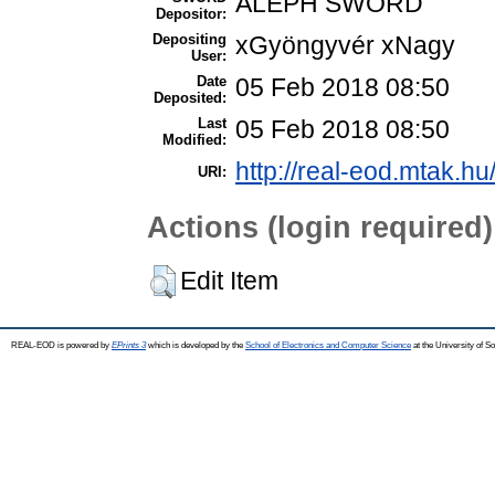
ALEPH SWORD
Depositor:
Depositing
xGyöngyvér xNagy
User:
Date
05 Feb 2018 08:50
Deposited:
Last
05 Feb 2018 08:50
Modified:
http://real-eod.mtak.hu
URI:
Actions (login required)
Edit Item
REAL-EOD is powered by
EPrints 3
which is developed by the
School of Electronics and Computer Science
at the University of 