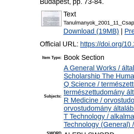
Budapest, pp. 73-84.
Text
Tanulmanyok_2001_11_Csapo
Download (19MB)
|
Pr
Official URL:
https://doi.org/
Book Section
Item Type:
A General Works / álta
Scholarship The Human
Q Science / természet
természettudomány ál
Subjects:
R Medicine / orvostud
orvostudomány általá
T Technology / alkalm
Technology (General) 
SWORD