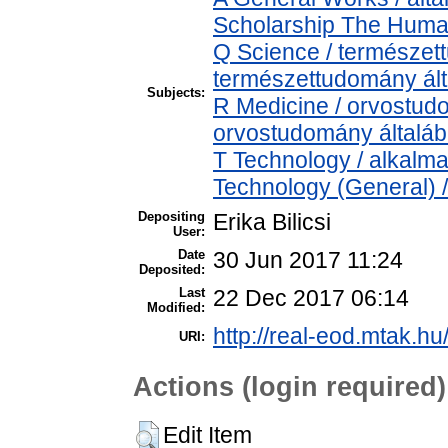
Scholarship The Human
Q Science / természet
természettudomány ál
Subjects:
R Medicine / orvostud
orvostudomány általá
T Technology / alkalm
Technology (General) 
Depositing
Erika Bilicsi
User:
Date
30 Jun 2017 11:24
Deposited:
Last
22 Dec 2017 06:14
Modified:
http://real-eod.mtak.hu
URI:
Actions (login required)
Edit Item