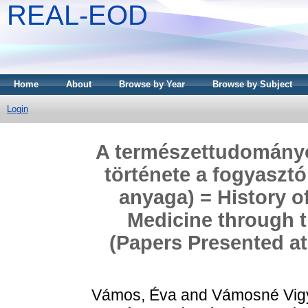
REAL-EOD
Home
About
Browse by Year
Browse by Subject
Login
A természettudományok
története a fogyasztó
anyaga) = History o
Medicine through 
(Papers Presented at
Vámos, Éva
and
Vámosné Vigy