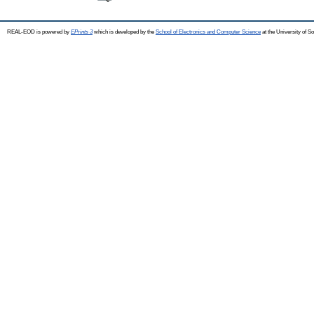
REAL-EOD is powered by
EPrints 3
which is developed by the
School of Electronics and Computer Science
at the University of 