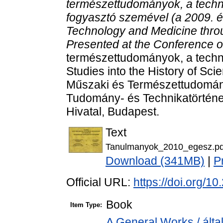
természettudományok, a techni
fogyasztó szemével (a 2009. é
Technology and Medicine thro
Presented at the Conference o
természettudományok, a techni
Studies into the History of Sc
Műszaki és Természettudomán
Tudomány- és Technikatörténe
Hivatal, Budapest.
Text
Tanulmanyok_2010_egesz.pd
Download (341MB)
|
P
Official URL:
https://doi.org/
Book
Item Type:
A General Works / álta