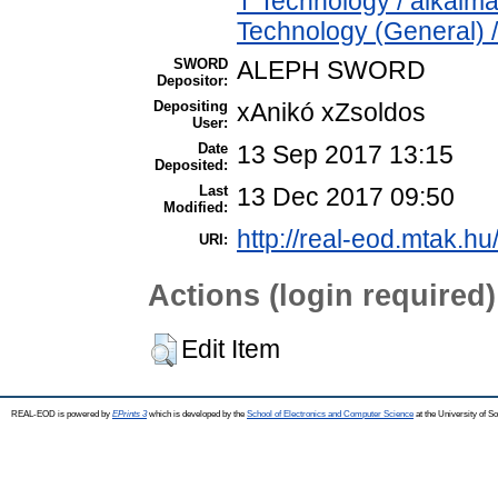
T Technology / alkalm
Technology (General) 
SWORD
ALEPH SWORD
Depositor:
Depositing
xAnikó xZsoldos
User:
Date
13 Sep 2017 13:15
Deposited:
Last
13 Dec 2017 09:50
Modified:
http://real-eod.mtak.hu
URI:
Actions (login required)
Edit Item
REAL-EOD is powered by
EPrints 3
which is developed by the
School of Electronics and Computer Science
at the University of 