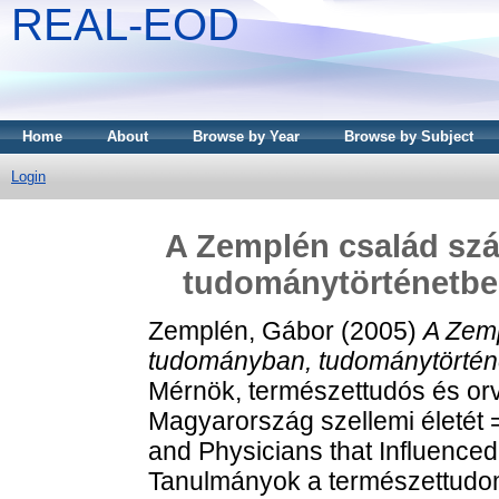
REAL-EOD
Home
About
Browse by Year
Browse by Subject
Login
A Zemplén család szá
tudománytörténetbe
Zemplén, Gábor
(2005)
A Zemp
tudományban, tudománytörténe
Mérnök, természettudós és orv
Magyarország szellemi életét =
and Physicians that Influenced 
Tanulmányok a természettudom