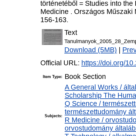
történetéből = Studies into th
Medicine . Országos Műszaki 
156-163.
Text
Tanulmanyok_2005_28_Zemp
Download (5MB)
|
Pre
Official URL:
https://doi.org/
Book Section
Item Type:
A General Works / álta
Scholarship The Human
Q Science / természet
természettudomány ál
Subjects:
R Medicine / orvostud
orvostudomány általá