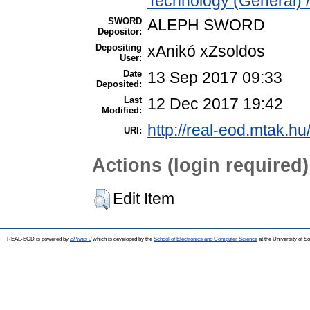
Technology (General) 
SWORD
ALEPH SWORD
Depositor:
Depositing
xAnikó xZsoldos
User:
Date
13 Sep 2017 09:33
Deposited:
Last
12 Dec 2017 19:42
Modified:
http://real-eod.mtak.hu
URI:
Actions (login required)
Edit Item
REAL-EOD is powered by
EPrints 3
which is developed by the
School of Electronics and Computer Science
at the University of 