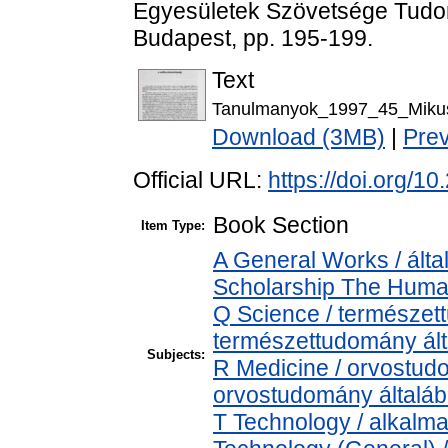
Egyesületek Szövetsége Tudom
Budapest, pp. 195-199.
Text
Tanulmanyok_1997_45_Mikus_
Download (3MB)
|
Pre
Official URL:
https://doi.org/
Book Section
Item Type:
A General Works / álta
Scholarship The Human
Q Science / természet
természettudomány ál
Subjects:
R Medicine / orvostud
orvostudomány általá
T Technology / alkalm