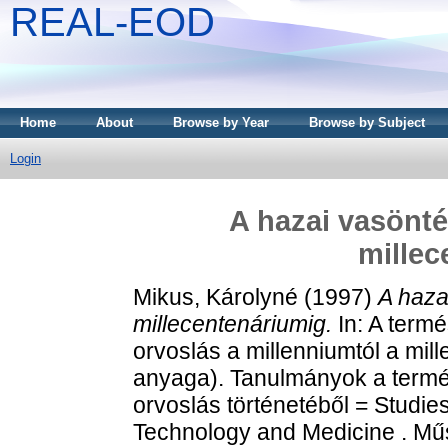
REAL-EOD
Home
About
Browse by Year
Browse by Subject
Login
A hazai vasönté
millec
Mikus, Károlyné
(1997)
A haza
millecentenáriumig.
In: A term
orvoslás a millenniumtól a mil
anyaga). Tanulmányok a termé
orvoslás történetéből = Studies
Technology and Medicine . Mű