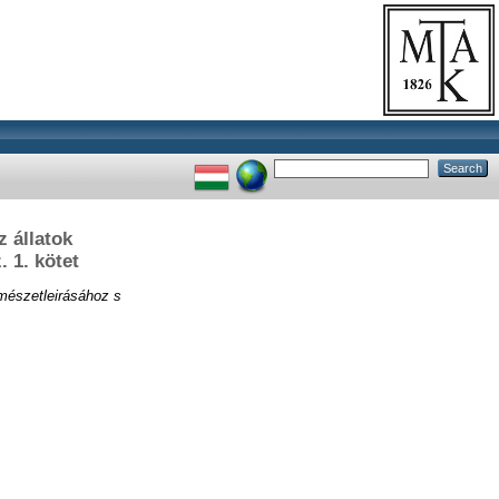
z állatok
 1. kötet
rmészetleirásához s