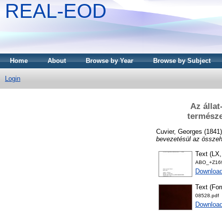
REAL-EOD
Home
About
Browse by Year
Browse by Subject
Login
Az állat
természe
Cuvier, Georges
(1841
bevezetésül az összeha
Text (LX,
ABO_+Z169
Downloa
Text (For
08528.pdf
Downloa