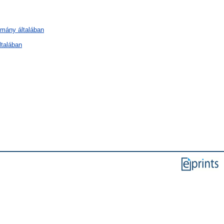
omány általában
ltalában