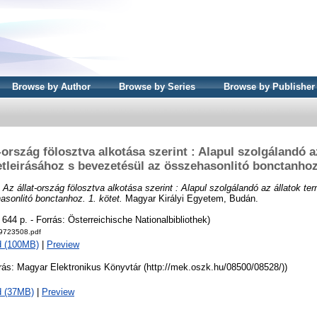
Browse by Author
Browse by Series
Browse by Publisher
-ország fölosztva alkotása szerint : Alapul szolgálandó a
tleirásához s bevezetésül az összehasonlitó bonctanhoz.
)
Az állat-ország fölosztva alkotása szerint : Alapul szolgálandó az állatok te
sonlitó bonctanhoz. 1. kötet.
Magyar Királyi Egyetem, Budán.
 644 p. - Forrás: Österreichische Nationalbibliothek)
723508.pdf
d (100MB)
|
Preview
rás: Magyar Elektronikus Könyvtár (http://mek.oszk.hu/08500/08528/))
d (37MB)
|
Preview