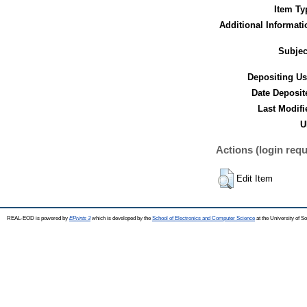
Item Ty
Additional Informati
Subjec
Depositing Us
Date Deposit
Last Modifi
U
Actions (login requ
Edit Item
REAL-EOD is powered by
EPrints 3
which is developed by the
School of Electronics and Computer Science
at the University of 