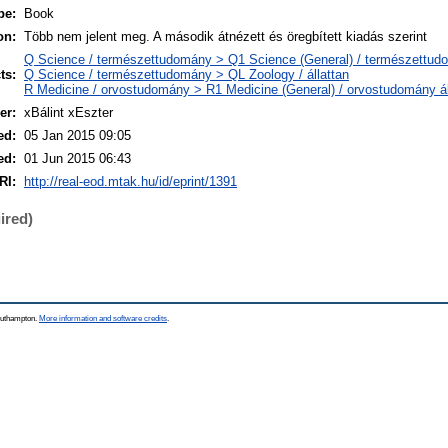
pe:
Book
on:
Több nem jelent meg. A második átnézett és öregbített kiadás szerint
Q Science / természettudomány > Q1 Science (General) / természettud
ts:
Q Science / természettudomány > QL Zoology / állattan
R Medicine / orvostudomány > R1 Medicine (General) / orvostudomány á
er:
xBálint xEszter
ed:
05 Jan 2015 09:05
ed:
01 Jun 2015 06:43
RI:
http://real-eod.mtak.hu/id/eprint/1391
ired)
Southampton.
More information and software credits
.