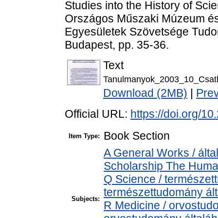
Studies into the History of Sc
Országos Műszaki Múzeum és
Egyesületek Szövetsége Tudom
Budapest, pp. 35-36.
Text
Tanulmanyok_2003_10_Csath_
Download (2MB)
|
Pre
Official URL:
https://doi.org/
Book Section
Item Type:
A General Works / álta
Scholarship The Human
Q Science / természet
természettudomány ál
Subjects:
R Medicine / orvostud