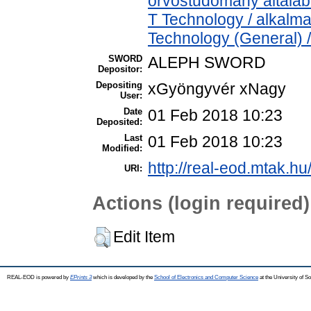
orvostudomány általá
T Technology / alkalm
Technology (General) 
SWORD
ALEPH SWORD
Depositor:
Depositing
xGyöngyvér xNagy
User:
Date
01 Feb 2018 10:23
Deposited:
Last
01 Feb 2018 10:23
Modified:
http://real-eod.mtak.hu
URI:
Actions (login required)
Edit Item
REAL-EOD is powered by
EPrints 3
which is developed by the
School of Electronics and Computer Science
at the University of 